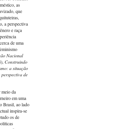
méstico, as
avizado, que
uituteiras,
o, a perspectiva
gênero e raça
periência
 acerca de uma
“feminismo
ção Nacional
8),
Construindo
smo: a situação
 perspectiva de
r meio da
arneiro em uma
 Brasil, ao lado
ctual inspira-se
etudo os de
olíticas