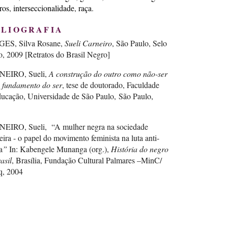
ros
interseccionalidade
raça
BLIOGRAFIA
ES, Silva Rosane,
Sueli Carneiro
, São Paulo, Selo
, 2009 [Retratos do Brasil Negro]
EIRO, Sueli,
A construção do outro como não-ser
 fundamento do ser
, tese de doutorado, Faculdade
ucação, Universidade de São Paulo, São Paulo,
EIRO, Sueli, “A mulher negra na sociedade
leira - o papel do movimento feminista na luta anti-
a
”
In: Kabengele Munanga (org.),
História do negro
asil
, Brasília, Fundação Cultural Palmares –MinC/
, 2004
EIRO, Sueli,
Escritos de uma vida
, São Paulo,
ra Letramento, 2018
IRO, Sueli, “Gênero, raça e ascensão”, São