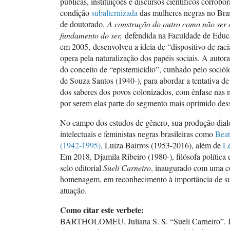
públicas, instituições e discursos científicos corrobo
condição
subalternizada
das mulheres negras no Bras
de doutorado,
A construção do outro como não ser
fundamento do ser,
defendida na Faculdade de Edu
em 2005, desenvolveu a ideia de “dispositivo de raci
opera pela naturalização dos papéis sociais. A autor
do conceito de “epistemicídio”, cunhado pelo soció
de Souza Santos (1940-), para abordar a tentativa 
dos saberes dos povos colonizados, com ênfase nas 
por serem elas parte do segmento mais oprimido des
No campo dos estudos de gênero, sua produção dia
intelectuais e feministas negras brasileiras como
Beat
(1942-1995)
, Luiza Bairros (1953-2016), além de
Lé
Em 2018, Djamila Ribeiro (1980-), filósofa política e 
selo editorial
Sueli Carneiro
, inaugurado com uma c
homenagem, em reconhecimento à importância de sua
atuação.
Como citar este verbete:
BARTHOLOMEU, Juliana S. S. “Sueli Carneiro”. 