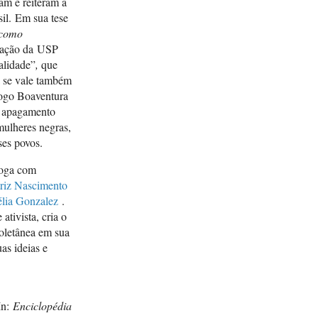
ram e reiteram a
il. Em sua tese
 como
cação da USP
alidade”
,
que
a se vale também
logo Boaventura
de apagamento
mulheres negras,
ses povos.
loga com
riz Nascimento
lia Gonzalez
.
ativista, cria o
oletânea em sua
s ideias e
In:
Enciclopédia