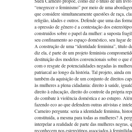
Sueli
Carneiro
propõe, como diz o título de um livro
“enegrecer o feminismo”
por meio de uma abordagem
que considere simultaneamente questões de raça, clas
religião, idades e outros. Defende que uma das forma
a opressão de gênero é a contestação dos estereótipo
construídos sobre o papel da mulher: a suposta fragi
seu confinamento ao espaço doméstico, seu lugar de 
A construção de uma “identidade feminina”, título d
diz ela, é parte de um projeto feminista comprometi
destituição dos modelos convencionais sobre o que é
com o resgate de potencialidades negadas às mulhere
patriarcal ao longo da história. Tal projeto, ainda e
também da aquisição de um conjunto de direitos capa
às mulheres a plena cidadania: direito à saúde, iguald
direito à educação, direito do controle da própria re
do combate à violência doméstica e ao estupro. Além
fazendo eco ao que defendem outras ativistas e intele
Carneiro pergunta: seria a identidade feminina, hist
constituída, a mesma para todas as mulheres?
A perg
interpelar a realidade de parte das mulheres negras, 
reconhecem nos estereótipos associados à feminilida