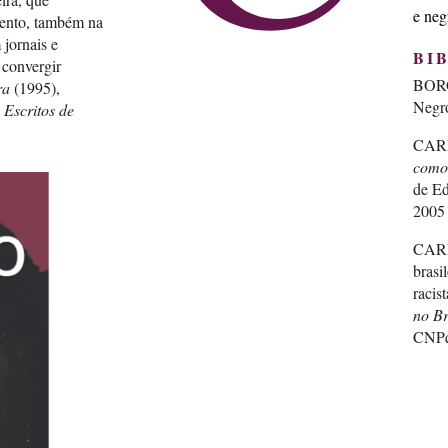
e neg
mento, também na
 jornais e
BI
 convergir
BORG
ra
(1995),
Negro
Escritos de
CARN
como
de Ed
2005
CARN
brasi
racist
no Br
CNPq
CARN
Edito
CARNE