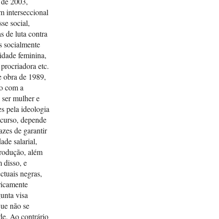
 de 2003,
 interseccional
se social,
s de luta contra
s socialmente
lidade feminina,
procriadora etc.
e obra de 1989,
do com a
 ser mulher e
s pela ideologia
m curso, depende
zes de garantir
ade salarial,
produção, além
 disso, e
ctuais negras,
oricamente
unta visa
que não se
de. Ao contrário