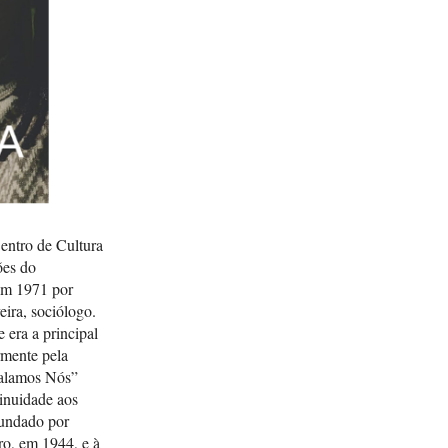
Paul
CARN
Gele
CARNE
da mu
pers
EMP
CIDA
Janei
Centro de Cultura
CARN
ões do
Brasi
em 1971 por
eira, sociólogo.
CARN
 era a principal
A con
rmente pela
do se
Falamos Nós”
FOUCA
inuidade aos
Cours
fundado por
direc
o, em 1944, e à