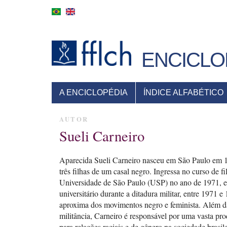
Pular
para
o
conteúdo
principal
ENCICLO
MENU
A ENCICLOPÉDIA
ÍNDICE ALFABÉTICO
PRINCIPAL
AUTOR
Sueli Carneiro
Aparecida Sueli Carneiro nasceu em São Paulo em 
três filhas de um casal negro. Ingressa no curso de fi
Universidade de São Paulo (USP) no ano de 1971, e
universitário durante a ditadura militar, entre 1971 e
aproxima dos movimentos negro e feminista. Além da
militância, Carneiro é responsável por uma vasta pr
para relações raciais e de gênero na sociedade brasile