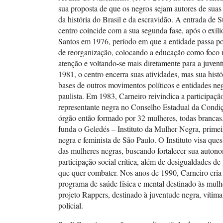
sua proposta de que os negros sejam autores de suas
da história do Brasil e da escravidão. A entrada de 
centro coincide com a sua segunda fase, após o exíl
Santos em 1976, período em que a entidade passa 
de reorganização, colocando a educação como foco 
atenção e voltando-se mais diretamente para a juven
1981, o centro encerra suas atividades, mas sua histór
bases de outros movimentos políticos e entidades neg
paulista. Em 1983, Carneiro reivindica a participaç
representante negra no Conselho Estadual da Condi
órgão então formado por 32 mulheres, todas branca
funda o Geledés – Instituto da Mulher Negra, prime
negra e feminista de São Paulo. O Instituto visa ques
das mulheres negras, buscando fortalecer sua autono
participação social crítica, além de desigualdades de
que quer combater. Nos anos de 1990, Carneiro cri
programa de saúde física e mental destinado às mulh
projeto Rappers, destinado à juventude negra, vítima
policial.