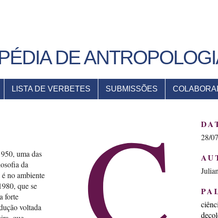
PÉDIA DE ANTROPOLOGI
LISTA DE VERBETES
SUBMISSÕES
COLABORA
C
DA
28/0
1950, uma das
AU
losofia da
Julia
 é no ambiente
 1980, que se
PA
 forte
ciênci
odução voltada
decol
ira, que