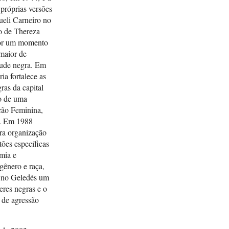
A. Fo
 próprias versões
Sueli Carneiro no
GONZ
io de Thereza
brasi
por um momento
urban
maior de
ANPOC
tude negra. Em
ia fortalece as
SANT
ras da capital
pensa
ão de uma
saber
ção Feminina,
Menes
s. Em 1988
Corte
ira organização
tões específicas
SILVA
mia e
negr
 gênero e raça,
do Br
a no Geledés um
eres negras e o
 de agressão