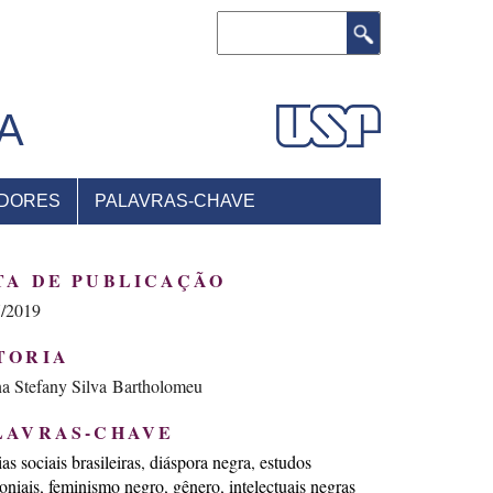
Buscar
A
DORES
PALAVRAS-CHAVE
TA DE PUBLICAÇÃO
7/2019
TORIA
na Stefany Silva Bartholomeu
LAVRAS-CHAVE
as sociais brasileiras
diáspora negra
estudos
oniais
feminismo negro
gênero
intelectuais negras