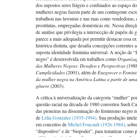
dos supostos seres frágeis e confinados ao espaço do
mulheres negras fazem parte de um contingente escr
trabalhou nas lavouras e nas ruas como vendedoras, q
prostitutas, empregadas domésticas etc. Nessa direçã
de análise que privilegia a intersecção de papéis de 
parece a mais adequada por permitir destacar essa ex
histórica distinta, que desafia concepções correntes
suposta identidade feminina universal. A noção de 
negro” é desenvolvida em trabalhos como
Organiza
das Mulheres Negras: Desafios e Perspectivas
(198
Cumplicidades
(2001), além de
Enegrecer o Femini
da mulher negra na América Latina a partir de uma
gênero
(2003).
A crítica à universalização da categoria “mulher” po
questão racial na década de 1980 converteu Sueli C
das pioneiras na disseminação do feminismo negro no
de
Lélia Gonzalez (1935-1994
)
. Sua produção intele
em conceitos de
Michel Foucault (1926-1984)
, sobr
“dispositivo” e de “biopoder”,
para tematizar como p