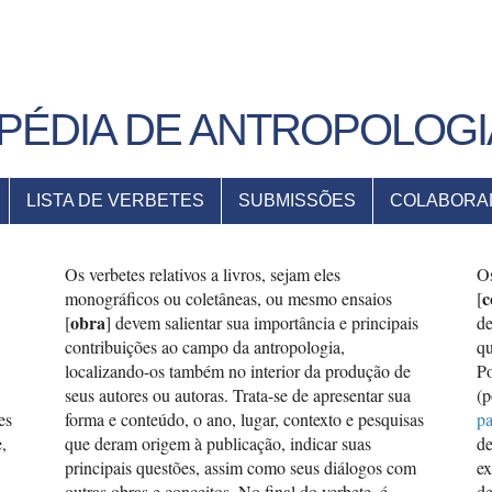
PÉDIA DE ANTROPOLOGI
LISTA DE VERBETES
SUBMISSÕES
COLABORA
Os verbetes relativos a livros, sejam eles
Os
c
monográficos ou coletâneas, ou mesmo ensaios
[
obra
[
] devem salientar sua importância e principais
de
contribuições ao campo da antropologia,
qu
localizando-os também no interior da produção de
Po
seus autores ou autoras. Trata-se de apresentar sua
(p
es
forma e conteúdo, o ano, lugar, contexto e pesquisas
p
,
que deram origem à publicação, indicar suas
de
,
principais questões, assim como seus diálogos com
ex
outras obras e conceitos. No final do verbete, é
de