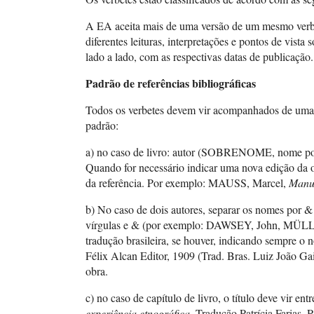
A EA aceita mais de uma versão de um mesmo verbete
diferentes leituras, interpretações e pontos de vist
lado a lado, com as respectivas datas de publicação.
Padrão de referências bibliográficas
Todos os verbetes devem vir acompanhados de uma bi
padrão:
a) no caso de livro: autor (SOBRENOME, nome por ext
Quando for necessário indicar uma nova edição da obra
da referência. Por exemplo: MAUSS, Marcel,
Manue
b) No caso de dois autores, separar os nomes por
vírgulas e & (por exemplo: DAWSEY, John, MÜ
tradução brasileira, se houver, indicando sempre o
Félix Alcan Editor, 1909 (Trad. Bras. Luiz João Gai
obra.
c) no caso de capítulo de livro, o título deve vir
experiência etnográfica
. Tradução Patrícia Farias. 