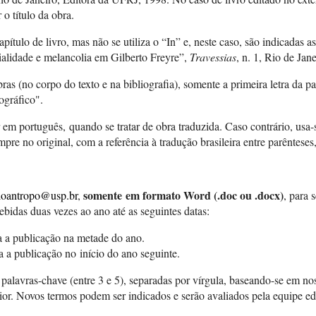
 o título da obra.
capítulo de livro, mas não se utiliza o “In” e, neste caso, são indicad
alidade e melancolia em Gilberto Freyre”,
Travessias
, n. 1, Rio de J
ras (no corpo do texto e na bibliografia), somente a primeira letra da pa
ográfico".
 em português, quando se tratar de obra traduzida. Caso contrário, usa-se
empre no original, com a referência à tradução brasileira entre parêntese
somente em formato Word (.doc ou .docx)
loantropo@usp.br
,
, para 
ebidas duas vezes ao ano até as seguintes datas:
a a publicação na metade do ano.
a a publicação no início do ano seguinte.
alavras-chave (entre 3 e 5), separadas por vírgula, baseando-se em nos
or. Novos termos podem ser indicados e serão avaliados pela equipe edi