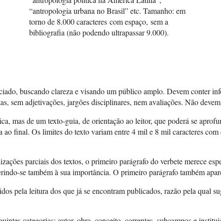
“antropologia urbana no Brasil” etc. Tamanho: em
torno de 8.000 caracteres com espaço, sem a
bibliografia (não podendo ultrapassar 9.000).
niciado, buscando clareza e visando um público amplo. Devem conter inf
as, sem adjetivações, jargões disciplinares, nem avaliações. Não devem i
ca, mas de um texto-guia, de orientação ao leitor, que poderá se aprof
a ao final. Os limites do texto variam entre 4 mil e 8 mil caracteres com
ações parciais dos textos, o primeiro parágrafo do verbete merece espec
ferindo-se também à sua importância. O primeiro parágrafo também apare
os pela leitura dos que já se encontram publicados, razão pela qual s
uintes categorias: autor, obra, conceito, correntes, subcampos e institui