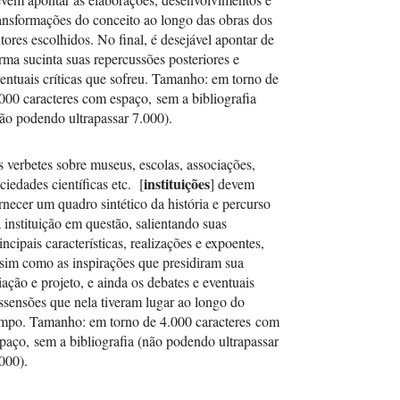
ansformações do conceito ao longo das obras dos
tores escolhidos. No final, é desejável apontar de
rma sucinta suas repercussões posteriores e
entuais críticas que sofreu. Tamanho: em torno de
000 caracteres com espaço, sem a bibliografia
ão podendo ultrapassar 7.000).
Os verbetes sobre museus, escolas, associações,
instituições
ciedades científicas etc. [
] devem
rnecer um quadro sintético da história e percurso
 instituição em questão, salientando suas
incipais características, realizações e expoentes,
sim como as inspirações que presidiram sua
iação e projeto, e ainda os debates e eventuais
ssensões que nela tiveram lugar ao longo do
mpo. Tamanho: em torno de 4.000 caracteres com
paço, sem a bibliografia (não podendo ultrapassar
000).