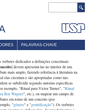
Buscar
A
DORES
PALAVRAS-CHAVE
 verbetes dedicados a definições conceituais
onceito
] devem apresentá-las no interior de um
bate mais amplo, fazendo referência à literatura na
al elas circulam e são apropriadas como tais.
dem se subdividir segundo autorias específicas
or exemplo, “Ritual para Victor Turner", "
Ritual
ara Roy Wagner
", etc.), ou mapear um campo de
bates em torno de um conceito (por
emplo, "
gênero
" e "
gentrificação
"). Os verbetes
vem apontar as elaborações, desenvolvimentos e