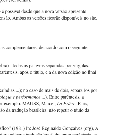
é possível desde que a nova versão apresente
ensão. Ambas as versões ficarão disponíveis no site,
uras complementares, de acordo com o seguinte
bra) - todas as palavras separadas por vírgulas.
rêntesis, após o título, e a da nova edição no final
ias....); no caso de mais de dois, separá-los por
ologia e performance
....). Entre parêntesis, a
). Por exemplo: MAUSS, Marcel,
La Prière
, Paris,
da tradução brasileira, não repetir o título da
ráfico” (1981) In: José Reginaldo Gonçalves (org),
A
r, indicar a tradução brasileira entre parêntesis, se