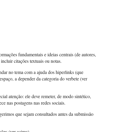
ormações fundamentais e ideias centrais (de autores,
ncluir citações textuais ou notas.
undar no tema com a ajuda dos hiperlinks (que
 espaço, a depender da categoria do verbete (ver
ial atenção: ele deve remeter, de modo sintético,
ce nas postagens nas redes sociais.
ugerimos que sejam consultados antes da submissão
ções (ver acima).