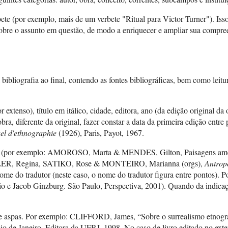
 (por exemplo, mais de um verbete "Ritual para Victor Turner"). Isso 
a sobre o assunto em questão, de modo a enriquecer e ampliar sua compre
bliografia ao final, contendo as fontes bibliográficas, bem como leit
enso), título em itálico, cidade, editora, ano (da edição original da o
, diferente da original, fazer constar a data da primeira edição entre pa
l d'ethnographie
(1926), Paris, Payot, 1967.
 & (por exemplo: AMOROSO, Marta & MENDES, Gilton, Paisagens amerínd
LLER, Regina, SATIKO, Rose & MONTEIRO, Marianna (orgs),
Antrop
 nome do tradutor (neste caso, o nome do tradutor figura entre pontos
o e Jacob Ginzburg. São Paulo, Perspectiva, 2001). Quando da indicação 
 entre aspas. Por exemplo: CLIFFORD, James, “Sobre o surrealismo etnog
Rio de Janeiro, Editora da UFRJ, 1998. No caso de livro editado no exterio