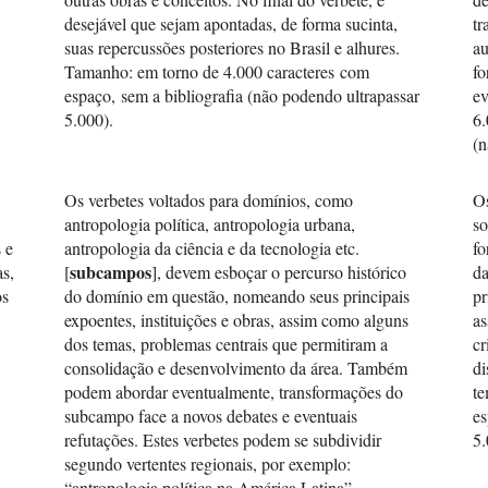
desejável que sejam apontadas, de forma sucinta,
tr
suas repercussões posteriores no Brasil e alhures.
au
Tamanho: em torno de 4.000 caracteres com
fo
espaço, sem a bibliografia (não podendo ultrapassar
ev
5.000).
6.
(n
Os verbetes voltados para domínios, como
​​
antropologia política, antropologia urbana,
so
 e
antropologia da ciência e da tecnologia etc.
fo
subcampos
as,
[
], devem esboçar o percurso histórico
da
os
do domínio em questão, nomeando seus principais
pr
expoentes, instituições e obras, assim como alguns
as
dos temas, problemas centrais que permitiram a
cr
consolidação e desenvolvimento da área. Também
di
podem abordar eventualmente, transformações do
te
subcampo face a novos debates e eventuais
es
refutações. Estes verbetes podem se subdividir
5.
segundo vertentes regionais, por exemplo:
“antropologia política na América Latina”,