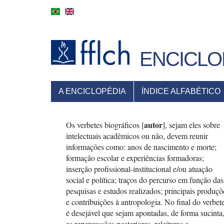
Pular
para
o
conteúdo
principal
ENCICLO
MENU
A ENCICLOPÉDIA
ÍNDICE ALFABÉTICO
PRINCIPAL
autor
Os verbetes biográficos [
], sejam eles sobre
intelectuais acadêmicos ou não, devem reunir
informações como: anos de nascimento e morte;
formação escolar e experiências formadoras;
inserção profissional-institucional e/ou atuação
social e política; traços do percurso em função das
pesquisas e estudos realizados; principais produçõ
e contribuições à antropologia. No final do verbete
é desejável que sejam apontadas, de forma sucinta
as repercussões posteriores, releituras e