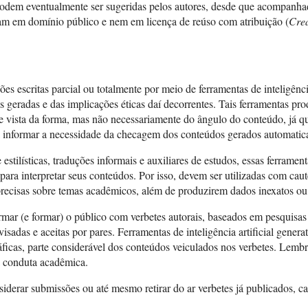
odem eventualmente ser sugeridas pelos autores, desde que acompanhad
ejam em domínio público e nem em licença de reúso com atribuição (
Cre
s escritas parcial ou totalmente por meio de ferramentas de inteligênci
s geradas e das implicações éticas daí decorrentes. Tais ferramentas p
o de vista da forma, mas não necessariamente do ângulo do conteúdo, já
informar a necessidade da checagem dos conteúdos gerados automatic
 estilísticas, traduções informais e auxiliares de estudos, essas ferram
 para interpretar seus conteúdos. Por isso, devem ser utilizadas com cau
mprecisas sobre temas acadêmicos, além de produzirem dados inexatos ou
rmar (e formar) o público com verbetes autorais, baseados em pesquisas
visadas e aceitas por pares. Ferramentas de inteligência artificial genera
ráficas, parte considerável dos conteúdos veiculados nos verbetes. Lem
á conduta acadêmica.
iderar submissões ou até mesmo retirar do ar verbetes já publicados, caso