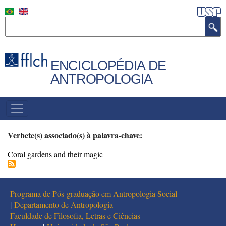
Pular
para
Buscar
o
conteúdo
principal
ENCICLOPÉDIA DE
ANTROPOLOGIA
MENU
PRINCIPAL
Verbete(s) associado(s) à palavra-chave:
Coral gardens and their magic
Programa de Pós-graduação em Antropologia Social
|
Departamento de Antropologia
Faculdade de Filosofia, Letras e Ciências