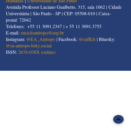
Humanas
|
Universidade de São Paulo
Avenida Professor Luciano Gualberto, 315, sala 1062 | Cidade
Universitária | São Paulo - SP | CEP: 05508-010 | Caixa-
postal: 72042
Telefones: +55 11 3091.2347 | + 55 11 3091.3755
E-mail:
encicloantropo@usp.br
Instagram:
@EA_Antropo
| Facebook:
@eafflch
| Bluesky:
@
ea-antropo-bsky.social
ISSN:
2676-038X (online)