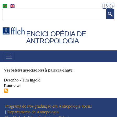
Pular
para
Buscar
o
conteúdo
principal
ENCICLOPÉDIA DE
ANTROPOLOGIA
MENU
PRINCIPAL
Verbete(s) associado(s) à palavra-chave:
Desenho - Tim Ingold
Estar vivo
Programa de Pós-graduação em Antropologia Social
|
Departamento de Antropologia