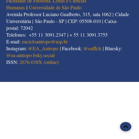
Faculdade de Filosofia, Letras e Ciências
Humanas
|
Universidade de São Paulo
Avenida Professor Luciano Gualberto, 315, sala 1062 | Cidade
Universitária | São Paulo - SP | CEP: 05508-010 | Caixa-
postal: 72042
Telefones: +55 11 3091.2347 | + 55 11 3091.3755
E-mail:
encicloantropo@usp.br
Instagram:
@EA_Antropo
| Facebook:
@eafflch
| Bluesky:
@
ea-antropo-bsky.social
ISSN:
2676-038X (online)