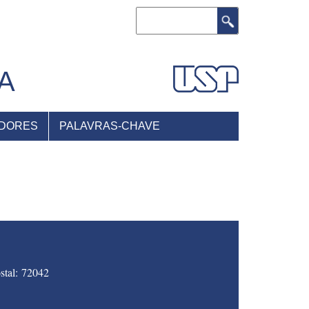
Buscar
A
DORES
PALAVRAS-CHAVE
stal: 72042