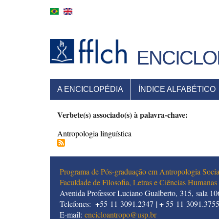
Pular
para
o
conteúdo
principal
ENCICLO
MENU
A ENCICLOPÉDIA
ÍNDICE ALFABÉTICO
PRINCIPAL
Verbete(s) associado(s) à palavra-chave:
Antropologia linguística
Programa de Pós-graduação em Antropologia Socia
Faculdade de Filosofia, Letras e Ciências Humanas
Avenida Professor Luciano Gualberto, 315, sala 106
Telefones: +55 11 3091.2347 | + 55 11 3091.375
E-mail:
encicloantropo@usp.br