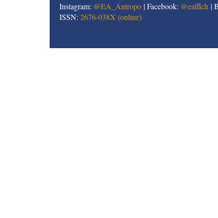
Instagram:
@EA_Antropo
| Facebook:
@eafflch
| 
ISSN:
2676-038X (online)