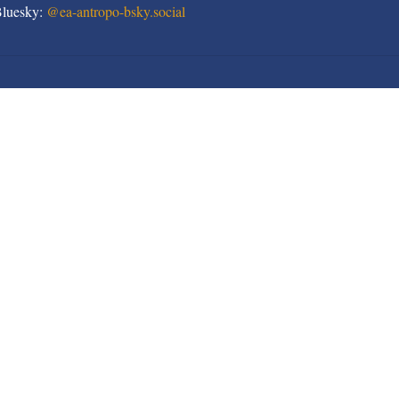
Bluesky:
@
ea-antropo-bsky.social