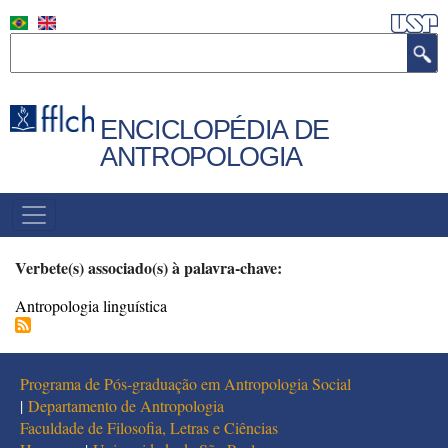
Pular
para
Buscar
o
conteúdo
principal
ENCICLOPÉDIA DE
ANTROPOLOGIA
MENU
PRINCIPAL
Verbete(s) associado(s) à palavra-chave:
Antropologia linguística
Programa de Pós-graduação em Antropologia Social
|
Departamento de Antropologia
Faculdade de Filosofia, Letras e Ciências