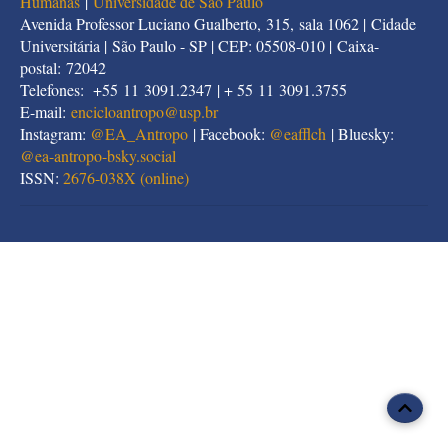
Humanas
|
Universidade de São Paulo
Avenida Professor Luciano Gualberto, 315, sala 1062 | Cidade
Universitária | São Paulo - SP | CEP: 05508-010 | Caixa-
postal: 72042
Telefones: +55 11 3091.2347 | + 55 11 3091.3755
E-mail:
encicloantropo@usp.br
Instagram:
@EA_Antropo
| Facebook:
@eafflch
| Bluesky:
@
ea-antropo-bsky.social
ISSN:
2676-038X (online)