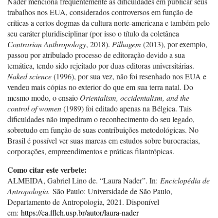
Nader menciona frequentemente as dificuldades em publicar seus
trabalhos nos EUA, considerados controversos em função de
críticas a certos dogmas da cultura norte-americana e também pelo
seu caráter pluridisciplinar (por isso o título da coletânea
Contrarian Anthropology
, 2018).
Pilhagem
(2013), por exemplo,
passou por atribulado processo de editoração devido a sua
temática, tendo sido rejeitado por duas editoras universitárias.
Naked science
(1996), por sua vez, não foi resenhado nos EUA e
vendeu mais cópias no exterior do que em sua terra natal. Do
mesmo modo, o ensaio
Orientalism, occidentalism, and the
control of women
(1989) foi editado apenas na Bélgica. Tais
dificuldades não impediram o reconhecimento do seu legado,
sobretudo em função de suas contribuições metodológicas. No
Brasil é possível ver suas marcas em estudos sobre burocracias,
corporações, empreendimentos e práticas filantrópicas.
Como citar este verbete:
ALMEIDA, Gabriel Lino de. “Laura Nader”. In:
Enciclopédia de
Antropologia.
São Paulo: Universidade de São Paulo,
Departamento de Antropologia, 2021. Disponível
em:
https://ea.fflch.usp.br/autor/laura-nader