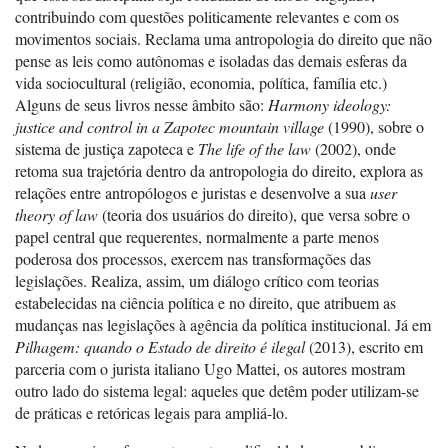
contribuindo com questões politicamente relevantes e com os
movimentos sociais. Reclama uma antropologia do direito que não
pense as leis como autônomas e isoladas das demais esferas da
vida sociocultural (religião, economia, política, família etc.)
Alguns de seus livros nesse âmbito são:
Harmony ideology:
justice and control in a Zapotec mountain village
(1990), sobre o
sistema de justiça zapoteca e
The life of the law
(2002), onde
retoma sua trajetória dentro da antropologia do direito, explora as
relações entre antropólogos e juristas e desenvolve a sua
user
theory of law
(teoria dos usuários do direito), que versa sobre o
papel central que requerentes, normalmente a parte menos
poderosa dos processos, exercem nas transformações das
legislações. Realiza, assim, um diálogo crítico com teorias
estabelecidas na ciência política e no direito, que atribuem as
mudanças nas legislações à agência da política institucional. Já em
Pilhagem: quando o Estado de direito é ilegal
(2013), escrito em
parceria com o jurista italiano Ugo Mattei, os autores mostram
outro lado do sistema legal: aqueles que detêm poder utilizam-se
de práticas e retóricas legais para ampliá-lo.