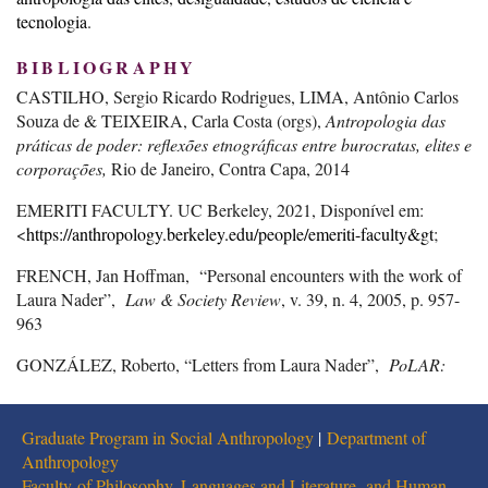
tecnologia
BIBLIOGRAPHY
CASTILHO, Sergio Ricardo Rodrigues, LIMA, Antônio Carlos
Souza de & TEIXEIRA, Carla Costa (orgs),
Antropologia das
práticas de poder: reflexões etnográficas entre burocratas, elites e
corporações,
Rio de Janeiro, Contra Capa, 2014
EMERITI FACULTY. UC Berkeley, 2021, Disponível em:
<
https://anthropology.berkeley.edu/people/emeriti-faculty&gt
;
FRENCH, Jan Hoffman, “Personal encounters with the work of
Laura Nader”,
Law & Society Review
, v. 39, n. 4, 2005, p. 957-
963
GONZÁLEZ, Roberto, “Letters from Laura Nader”,
PoLAR:
Political and Legal Anthropology Review
, 2021, Disponível em:
<
https://polarjournal.org/2021/05/16/letters-from-laura-nader/&gt
;
Graduate Program in Social Anthropology
|
Department of
GOODALE, Mark, “A life in the law: Laura Nader and the
Anthropology
future of legal anthropology”,
Law & Society Review,
v. 39, n. 4,
Faculty of Philosophy, Languages and Literature, and Human