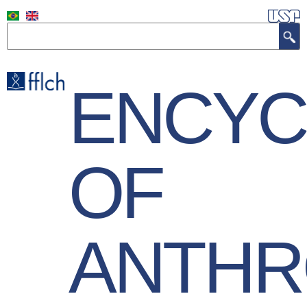
Skip
to
Search
main
content
ENCYC
OF
ANTHR