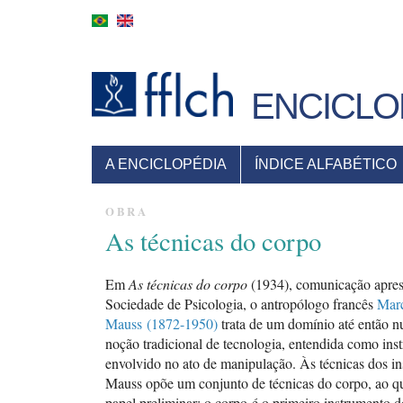
Pular
para
o
conteúdo
principal
ENCICLO
MENU
A ENCICLOPÉDIA
ÍNDICE ALFABÉTICO
PRINCIPAL
OBRA
As técnicas do corpo
Em
As técnicas do corpo
(1934), comunicação apres
Sociedade de Psicologia, o antropólogo francês
Mar
Mauss
(1872-1950)
trata de um domínio até então n
noção tradicional de tecnologia, entendida como ins
envolvido no ato de manipulação. Às técnicas dos in
Mauss opõe um conjunto de técnicas do corpo, ao q
papel preliminar: o corpo é o primeiro instrumento