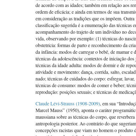
de acordo com as idades; também em relação aos re
ordem de eficácia; e ainda em termos de sua transmi
em consideração as tradições que os impõem. Outra
classificação sugerida é a enumeração das técnicas 
acompanhamento do trajeto de um indivíduo no deco
vida, observando por exemplo: (1) técnicas do nasci
obstetrícia: formas de parto e reconhecimento da cria
da infância: modos de carregar o bebê, de mamar e 
técnicas da adolescência: contextos de iniciação dos 
técnicas da idade adulta: modos de dormir e de repou
atividade e movimento: dança, corrida, salto, escalad
nado; técnicas de cuidados do corpo: esfregar, lavar,
técnicas de consumo: modos de comer e beber; técni
reprodução: posições sexuais; e técnicas de medicaç
Claude Lévi-Strauss (1908-2009)
, em sua “Introduç
Marcel Mauss” (1950), aponta o caráter programátic
maussiana sobre as técnicas do corpo, que reverbera
antropologia posterior. Ao contrário do que sugeriam
concepções racistas que viam no homem o produto d