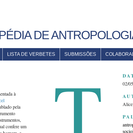
PÉDIA DE ANTROPOLOGI
LISTA DE VERBETES
SUBMISSÕES
COLABORA
T
DA
02/0
entada à
AU
cel
Alice
ublado pela
trumento
PA
strumentos,
antro
ual confere um
socio
 do homem, e