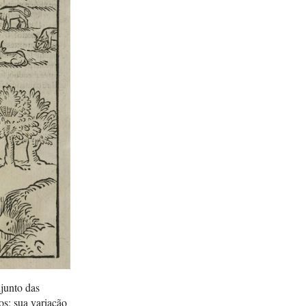
njunto das
os; sua variação