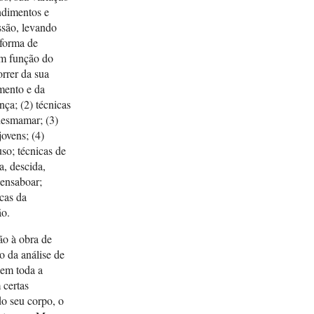
ndimentos e
ssão, levando
 forma de
em função do
rrer da sua
mento e da
nça; (2) técnicas
desmamar; (3)
jovens; (4)
so; técnicas de
a, descida,
 ensaboar;
cas da
ão.
ão à obra de
o da análise de
 em toda a
 certas
o seu corpo, o