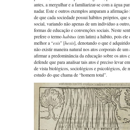
antes, a mergulhar e a familiarizar-se com a água par
nadar. Este e outros exemplos amparam a afirmação f
de que cada sociedade possui hábitos próprios, que 
social, variando não apenas de um indivíduo a outr
formas de educação e convenções sociais. Neste sen
prefere o termo
habitus
(em latim) a hábito, pois ele 
melhor a “
exis
” [
hexis
], denotando o que é adquirid
não existir maneira natural nos atos corporais de um
afirmar a predominância da educação sobre os atos c
defende que para analisar tais atos é preciso levar e
de vista biológicos, sociológicos e psicológicos, de 
estudo do que chama de “homem total”.