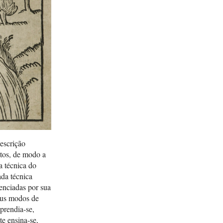
descrição
xtos, de modo a
a técnica do
ada técnica
enciadas por sua
seus modos de
prendia-se,
te ensina-se,