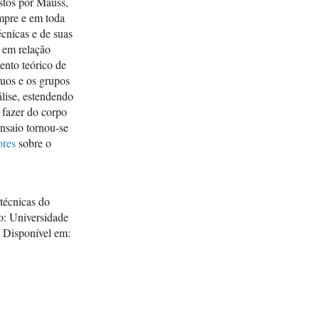
ostos por Mauss,
mpre e em toda
écnicas e de suas
 em relação
ento teórico de
duos e os grupos
álise, estendendo
r fazer do corpo
ensaio tornou-se
ores
sobre o
écnicas do
: Universidade
 Disponível em: