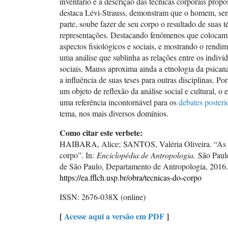
inventário e a descrição das técnicas corporais prop
destaca Lévi-Strauss, demonstram que o homem, se
parte, soube fazer de seu corpo o resultado de suas t
representações. Destacando fenômenos que colocam
aspectos fisiológicos e sociais, e mostrando o rendim
uma análise que sublinha as relações entre os indiví
sociais, Mauss aproxima ainda a etnologia da psican
a influência de suas teses para outras disciplinas. Po
um objeto de reflexão da análise social e cultural, o 
uma referência incontornável para os
debates posteri
tema, nos mais diversos domínios.
Como citar este verbete:
HAIBARA, Alice; SANTOS, Valéria Oliveira. “As t
corpo”. In:
Enciclopédia de Antropologia.
São Paulo
de São Paulo, Departamento de Antropologia, 2016.
https://ea.fflch.usp.br/obra/tecnicas-do-corpo
ISSN: 2676-038X (online)
[
Acesse aqui a versão em PDF
]