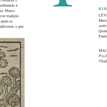
Atribuindo à
BI
caz, Mauss
LÉVI
uver tradição.
Marce
 quais as
anthr
adicional, o que
Quatr
Paulo
MAUS
Psych
(Trad