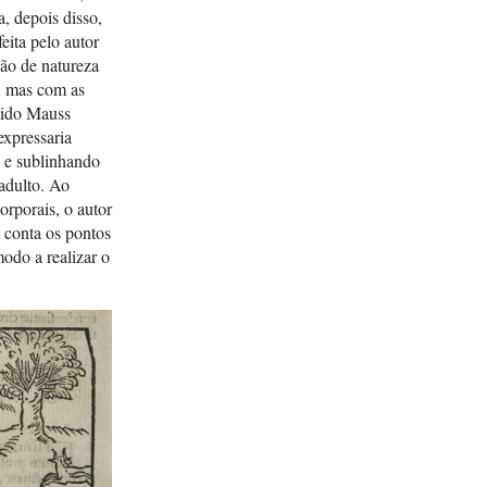
a, depois disso,
eita pelo autor
são de natureza
o, mas com as
tido Mauss
expressaria
o e sublinhando
 adulto. Ao
orporais, o autor
m conta os pontos
modo a realizar o