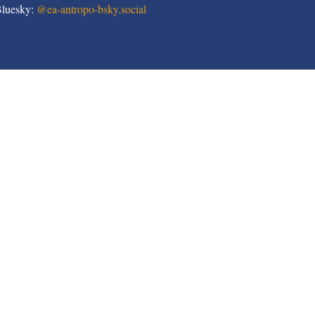
Bluesky:
@
ea-antropo-bsky.social