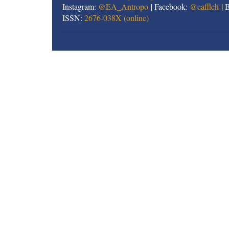
Instagram:
@EA_Antropo
| Facebook:
@eafflch
| 
ISSN:
2676-038X (online)