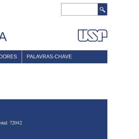
Buscar
A
DORES
PALAVRAS-CHAVE
stal: 72042