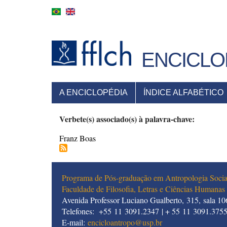
Pular
para
o
conteúdo
principal
ENCICLO
MENU
A ENCICLOPÉDIA
ÍNDICE ALFABÉTICO
PRINCIPAL
Verbete(s) associado(s) à palavra-chave:
Franz Boas
Programa de Pós-graduação em Antropologia Socia
Faculdade de Filosofia, Letras e Ciências Humanas
Avenida Professor Luciano Gualberto, 315, sala 106
Telefones: +55 11 3091.2347 | + 55 11 3091.375
E-mail:
encicloantropo@usp.br