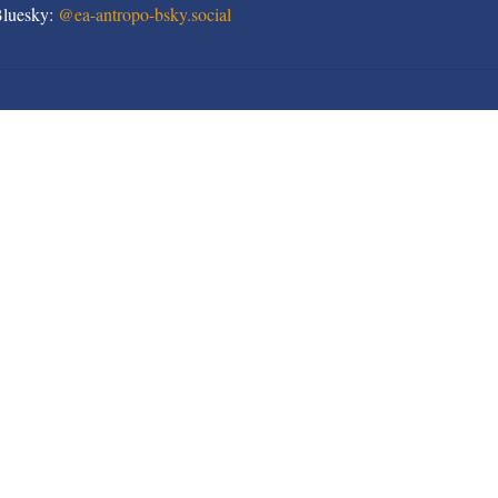
Bluesky:
@
ea-antropo-bsky.social