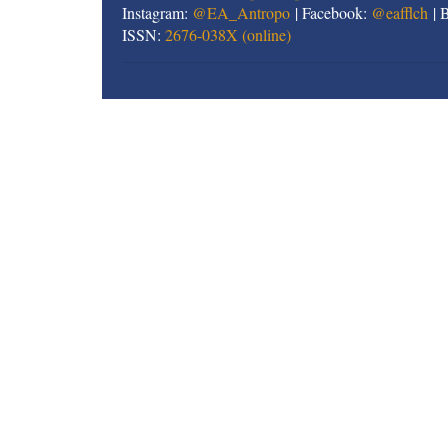
Instagram:
@EA_Antropo
| Facebook:
@eafflch
| 
ISSN:
2676-038X (online)