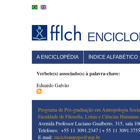
Pular
para
o
conteúdo
principal
ENCICLO
MENU
A ENCICLOPÉDIA
ÍNDICE ALFABÉTICO
PRINCIPAL
Verbete(s) associado(s) à palavra-chave:
Eduardo Galvão
Programa de Pós-graduação em Antropologia Socia
Faculdade de Filosofia, Letras e Ciências Humanas
Avenida Professor Luciano Gualberto, 315, sala 106
Telefones: +55 11 3091.2347 | + 55 11 3091.375
E-mail:
encicloantropo@usp.br