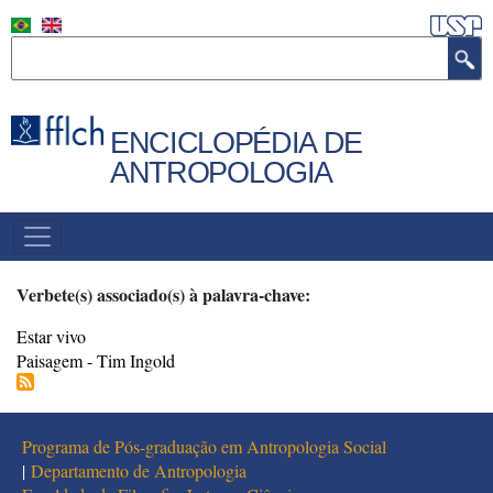
Pular
para
Buscar
o
conteúdo
principal
ENCICLOPÉDIA DE
ANTROPOLOGIA
MENU
PRINCIPAL
Verbete(s) associado(s) à palavra-chave:
Estar vivo
Paisagem - Tim Ingold
Programa de Pós-graduação em Antropologia Social
|
Departamento de Antropologia