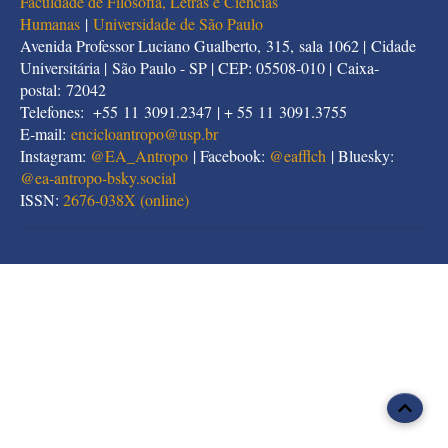
Faculdade de Filosofia, Letras e Ciências
Humanas
|
Universidade de São Paulo
Avenida Professor Luciano Gualberto, 315, sala 1062 | Cidade
Universitária | São Paulo - SP | CEP: 05508-010 | Caixa-
postal: 72042
Telefones: +55 11 3091.2347 | + 55 11 3091.3755
E-mail:
encicloantropo@usp.br
Instagram:
@EA_Antropo
| Facebook:
@eafflch
| Bluesky:
@
ea-antropo-bsky.social
ISSN:
2676-038X (online)