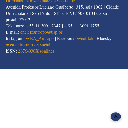
Humanas
|
Universidade de São Paulo
Avenida Professor Luciano Gualberto, 315, sala 1062 | Cidade
Universitária | São Paulo - SP | CEP: 05508-010 | Caixa-
postal: 72042
Telefones: +55 11 3091.2347 | + 55 11 3091.3755
E-mail:
encicloantropo@usp.br
Instagram:
@EA_Antropo
| Facebook:
@eafflch
| Bluesky:
@
ea-antropo-bsky.social
ISSN:
2676-038X (online)