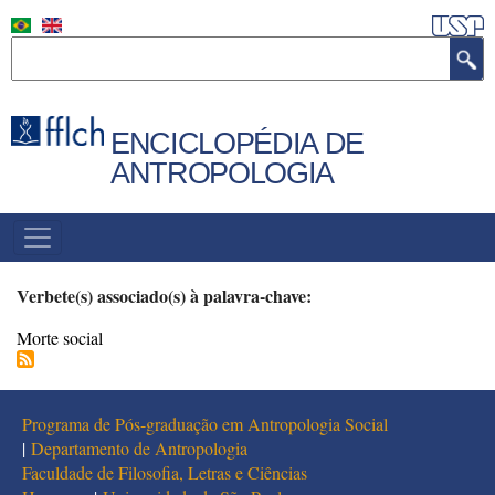
Pular
para
Buscar
o
conteúdo
principal
ENCICLOPÉDIA DE
ANTROPOLOGIA
MENU
PRINCIPAL
Verbete(s) associado(s) à palavra-chave:
Morte social
Programa de Pós-graduação em Antropologia Social
|
Departamento de Antropologia
Faculdade de Filosofia, Letras e Ciências