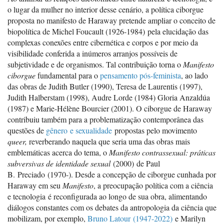
o lugar da mulher no interior desse cenário, a política ciborgue
proposta no manifesto de Haraway pretende ampliar o conceito de
biopolítica de Michel Foucault (1926-1984) pela elucidação das
complexas conexões entre cibernética e corpos e por meio da
visibilidade conferida a inúmeros arranjos possíveis de
subjetividade e de organismos. Tal contribuição torna o
Manifesto
ciborgue
fundamental para o
pensamento pós-feminista
, ao lado
das obras de Judith Butler (1990), Teresa de Laurentis (1997),
Judith Halberstam (1998), Audre Lorde (1984) Gloria Anzaldúa
(1987) e Marie-Hélène Bourcier (2001). O ciborgue de Haraway
contribuiu também para a problematização contemporânea das
questões de
gênero e sexualidade
propostas pelo movimento
queer,
reverberando naquela que seria uma das obras mais
emblemáticas acerca do tema, o
Manifesto contrassexual: práticas
subversivas de identidade sexual
(2000) de Paul
B. Preciado (1970-). Desde a concepção de ciborgue cunhada por
Haraway em seu
Manifesto
, a preocupação política com a ciência
e tecnologia é reconfigurada ao longo de sua obra, alimentando
diálogos constantes com os debates da antropologia da ciência que
mobilizam, por exemplo,
Bruno Latour (1947-
20
2
2
)
e Marilyn