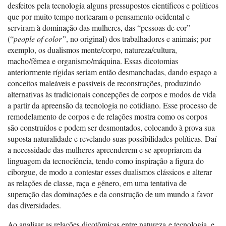
desfeitos pela tecnologia alguns pressupostos científicos e políticos
que por muito tempo nortearam o pensamento ocidental e
serviram à dominação das mulheres, das “pessoas de cor”
(“
people of color”
, no original) dos trabalhadores e animais; por
exemplo, os dualismos mente/corpo, natureza/cultura,
macho/fêmea e organismo/máquina. Essas dicotomias
anteriormente rígidas seriam então desmanchadas, dando espaço a
conceitos maleáveis e passíveis de reconstruções, produzindo
alternativas às tradicionais concepções de corpos e modos de vida
a partir da apreensão da tecnologia no cotidiano. Esse processo de
remodelamento de corpos e de relações mostra como os corpos
são construídos e podem ser desmontados, colocando à prova sua
suposta naturalidade e revelando suas possibilidades políticas. Daí
a necessidade das mulheres apreenderem e se apropriarem da
linguagem da tecnociência, tendo como inspiração a figura do
ciborgue, de modo a contestar esses dualismos clássicos e alterar
as relações de classe, raça e gênero, em uma tentativa de
superação das dominações e da construção de um mundo a favor
das diversidades.
Ao analisar as relações dicotômicas entre natureza e tecnologia, e