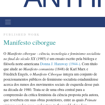
NAVEGAÇÃO
PRINCIPAL
PUBLISHED WORK
Manifesto ciborgue
O
Manifesto ciborgue -­ ciência, tecnologia e feminismo­ socialista
no final do século XX
(1985) é um ensaio escrito pela bióloga e
filósofa norte-americana
Donna J. Haraway (1944-)
. Com título
que alude ao
Manifesto comunista
(1848) de Karl Marx e
Friedrich Engels, o
Manifesto Ciborgue
integra um conjunto de
posicionamentos públicos do feminismo socialista estadunidense
acerca dos rumos dos movimentos sociais de esquerda desse país
na década de 1980. Trata-se de uma obra central para a
compreensão da crítica feminista da ciência proposta pela autora,
que reverbera em suas obras posteriores, entre as quais
Primate
visions: gender, race, and nature in the world of modern