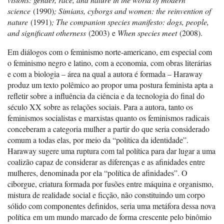
science
(1990)
;
Simians, cyborgs and women: the reinvention of
nature
(1991)
;
The companion species manifesto: dogs, people,
and significant otherness
(2003) e
When species meet
(2008).
Em diálogos com o feminismo norte-americano, em especial com
o feminismo negro e latino, com a economia, com obras literárias
e com a biologia – área na qual a autora é formada – Haraway
produz um texto polêmico ao propor uma postura feminista apta a
refletir sobre a influência da ciência e da tecnologia do final do
século XX sobre as relações sociais. Para a autora, tanto os
feminismos socialistas e marxistas quanto os feminismos radicais
conceberam a categoria mulher a partir do que seria considerado
comum a todas elas, por meio da “política da identidade”.
Haraway sugere uma ruptura com tal política para dar lugar a uma
coalizão capaz de considerar as diferenças e as afinidades entre
mulheres, denominada por ela “política de afinidades”. O
ciborgue, criatura formada por fusões entre máquina e organismo,
mistura de realidade social e ficção, não constituindo um corpo
sólido com componentes definidos, seria uma metáfora dessa nova
política em um mundo marcado de forma crescente pelo binômio