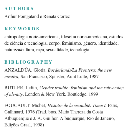
AUTHORS
Arthur Fontgaland e Renata Cortez
KEYWORDS
antropologia norte-americana
filosofia norte-americana
estudos
de ciência e tecnologia
corpo
feminismo
gênero
identidade
natureza/cultura
raça
sexualidade
tecnologia
BIBLIOGRAPHY
ANZALDÚA, Gloria,
Borderlands/La Frontera: the new
mestiza
, San Francisco, Spinster; Aunt Lutte, 1987
BUTLER, Judith,
Gender trouble: feminism and the subversion
of identity
, London & New York, Routledge, 1999
FOUCAULT, Michel,
Histoire de la sexualité. Tome I.
Paris,
Gallimard, 1976 (Trad. bras. Maria Thereza da Costa
Albuquerque e J. A. Guilhon Albuquerque, Rio de Janeiro,
Edições Graal, 1998)