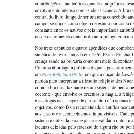
contribuições tanto teóricas quanto etnográficas, res
envolvimento intenso com as ideias azande. A bruxar
central do livro, longe de ser um tema concebido ant
campo, se impôs como objeto de estudo por conta de
constante entre os nativos e pela importância atribuíd
desde os primeiros contatos do antropólogo com a s
Nos treze capítulos e quatro apêndices que compõem
sintética do livro, lançada em 1976, Evans-Pritchard
crença zande na bruxaria como um meio de explicar o
Em uma abordagem próxima daquela posteriorment
em
Nuer Religion
(1956)
, em que a noção de
kwoth
partida para interpretar a filosofia religiosa dos Nuer
como a bruxaria faz parte de um sistema de pensame
coerente - que envolve os oráculos, a magia, a feitiça
e as drogas etc. - capaz de dar sentido não apenas a e
objetivos, como faz a racionalidade científica ocide
aos acasos e a acontecimentos imprevisíveis. Cada p
sistema é utilizada para explicar e validar a outra, e 
lacunas deixadas pelo fracasso de algum rito ou por 
das respostas dos oráculos, por exemplo, são explic