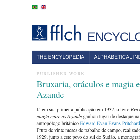
Skip
to
main
content
ENCYCLO
NAVEGAÇÃO
THE ENCYLOPEDIA
ALPHABETICAL IN
PRINCIPAL
PUBLISHED WORK
Bruxaria, oráculos e magia e
Azande
Já em sua primeira publicação em 1937, o livro
Brux
magia entre os Azande
ganhou lugar de destaque na
antropólogo britânico
Edward Evan Evans-Pritchard
Fruto de vinte meses de trabalho de campo, realizad
1929, junto a este povo do sul do Sudão, a monograf