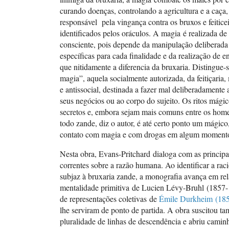
curando doenças, controlando a agricultura e a caça,
responsável pela vingança contra os bruxos e feitice
identificados pelos oráculos. A magia é realizada de
consciente, pois depende da manipulação deliberada
específicas para cada finalidade e da realização de 
que nitidamente a diferencia da bruxaria. Distingue-
magia”, aquela socialmente autorizada, da feitiçaria,
e antissocial, destinada a fazer mal deliberadamente 
seus negócios ou ao corpo do sujeito. Os ritos mágic
secretos e, embora sejam mais comuns entre os home
todo zande, diz o autor, é até certo ponto um mágico
contato com magia e com drogas em algum momento
Nesta obra, Evans-Pritchard dialoga com as principai
correntes sobre a razão humana. Ao identificar a rac
subjaz à bruxaria zande, a monografia avança em rel
mentalidade primitiva de Lucien Lévy-Bruhl (1857-
de representações coletivas de
Émile Durkheim (18
lhe serviram de ponto de partida. A obra suscitou 
pluralidade de linhas de descendência e abriu camin