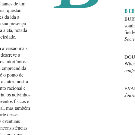
ultantes de um
ia, questão
BI
es da ida a
BURTO
 sua presença
south
a a ela, notada
field
ociedade.
Socie
 a versão mais
 descreve a
DOUGL
s infortúnios.
Witch
e empreendida
confe
é o ponto de
, o autor mostra
nto racional e
EVAN
ria, os adivinhos
Journ
ventos físicos e
1928,
ntal, mas também
arte desse
EVAN
as eventuais
Journ
inconsistências
1929,
adas por uma