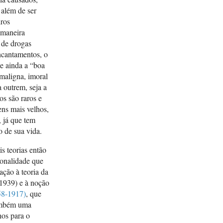
 além de ser
de an
iros
Porto
 maneira
 de drogas
JAMES
encantamentos, o
imper
se ainda a “boa
encou
 maligna, imoral
a outrem, seja a
os são raros e
ROSA,
ns mais velhos,
Pritc
, já que tem
Lisbo
 de sua vida.
s teorias então
TRIP
ionalidade que
Logi
ação à teoria da
Scien
1939) e à noção
58-1917)
, que
também uma
hos para o