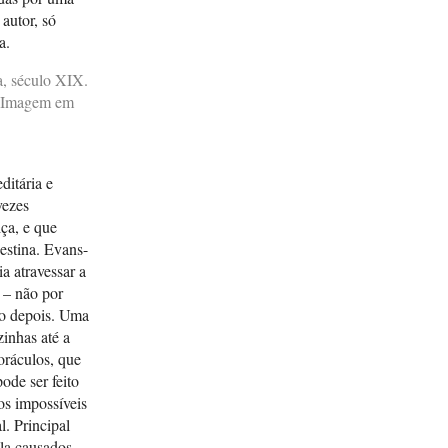
autor, só
ça.
EVAN
Magi
1937 
Janei
EVA
itária e
Clare
vezes
iça, e que
estina. Evans-
EVAN
ia atravessar a
featu
 – não por
socia
po depois. Uma
zinhas até a
oráculos, que
EVA
ode ser feito
politi
os impossíveis
l. Principal
la causados,
GIUM