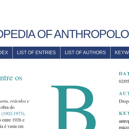
PEDIA OF ANTHROPOL
DEX
LIST OF ENTRIES
LIST OF AUTHORS
KEYW
B
DA
ntre os
02/0
AU
aria, oráculos e
Diogo
 obra do
KE
(1902-1973)
.
o entre 1926 e
antro
ia é vasta em
psico