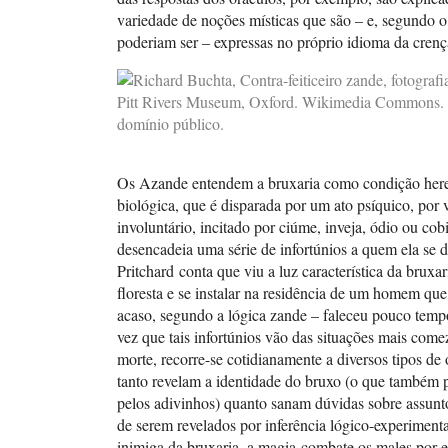
variedade de noções místicas que são – e, segundo o 
poderiam ser – expressas no próprio idioma da cren
Os Azande entendem a bruxaria como condição hered
biológica, que é disparada por um ato psíquico, por 
involuntário, incitado por ciúme, inveja, ódio ou cob
desencadeia uma série de infortúnios a quem ela se d
Pritchard conta que viu a luz característica da bruxar
floresta e se instalar na residência de um homem que
acaso, segundo a lógica zande – faleceu pouco tem
vez que tais infortúnios vão das situações mais come
morte, recorre-se cotidianamente a diversos tipos de 
tanto revelam a identidade do bruxo (o que também p
pelos adivinhos) quanto sanam dúvidas sobre assunt
de serem revelados por inferência lógico-experimenta
inimiga da bruxaria, a magia combate os males por e