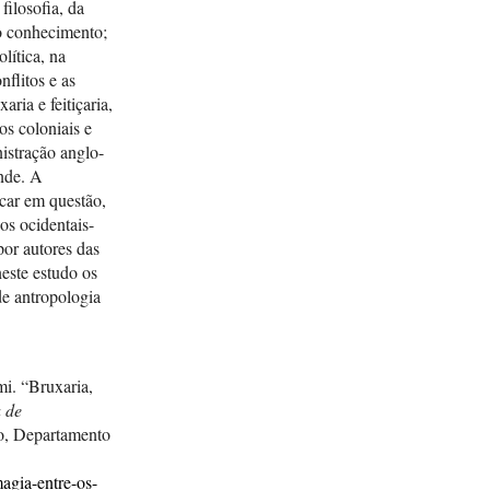
filosofia, da
do conhecimento;
lítica, na
flitos e as
ria e feitiçaria,
os coloniais e
nistração anglo-
ande. A
car em questão,
os ocidentais-
por autores das
neste estudo os
e antropologia
. “Bruxaria,
 de
o, Departamento
magia-entre-os-