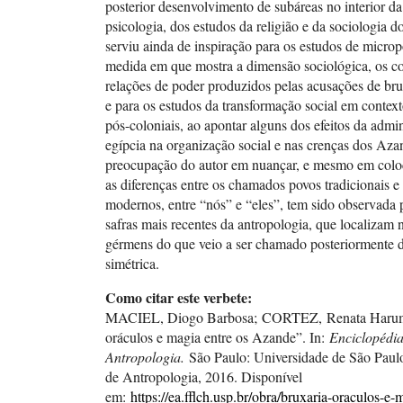
posterior desenvolvimento de subáreas no interior da 
psicologia, dos estudos da religião e da sociologia 
serviu ainda de inspiração para os estudos de micropo
medida em que mostra a dimensão sociológica, os con
relações de poder produzidos pelas acusações de bruxa
e para os estudos da transformação social em context
pós-coloniais, ao apontar alguns dos efeitos da admi
egípcia na organização social e nas crenças dos Az
preocupação do autor em nuançar, e mesmo em colo
as diferenças entre os chamados povos tradicionais e 
modernos, entre “nós” e “eles”, tem sido observada 
safras mais recentes da antropologia, que localizam 
gérmens do que veio a ser chamado posteriormente d
simétrica.
Como citar este verbete:
MACIEL, Diogo Barbosa; CORTEZ, Renata Harumi
oráculos e magia entre os Azande”. In:
Enciclopédia
Antropologia.
São Paulo: Universidade de São Paul
de Antropologia, 2016. Disponível
em:
https://ea.fflch.usp.br/obra/bruxaria-oraculos-e-