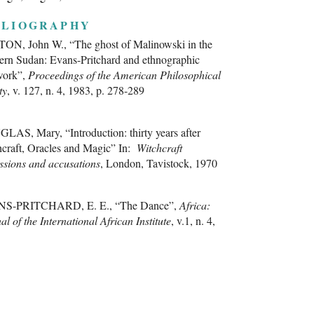
BLIOGRAPHY
N, John W., “The ghost of Malinowski in the
ern Sudan: Evans-Pritchard and ethnographic
work”,
Proceedings of the American Philosophical
ty
, v. 127, n. 4, 1983, p. 278-289
AS, Mary, “Introduction: thirty years after
craft, Oracles and Magic” In:
Witchcraft
ssions and accusations
, London, Tavistock, 1970
S-PRITCHARD, E. E., “The Dance”,
Africa:
al of the International African Institute
, v.1, n. 4,
 p. 446-462
S-PRITCHARD, E.E., “Witchcraft”,
Africa:
al of the International African Institute
, v.1, n. 4,
 p. 417-422