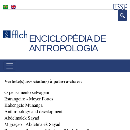
Pular
para
Buscar
o
conteúdo
principal
ENCICLOPÉDIA DE
ANTROPOLOGIA
MENU
PRINCIPAL
Verbete(s) associado(s) à palavra-chave:
O pensamento selvagem
Estrangeiro - Meyer Fortes
Kabengele Munanga
Anthropology and development
Abdelmalek Sayad
Migração - Abdelmalek Sayad