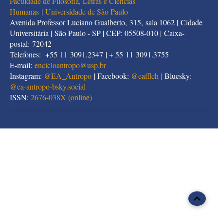
Faculdade de Filosofia, Letras e Ciências
Humanas
|
Universidade de São Paulo
Avenida Professor Luciano Gualberto, 315, sala 1062 | Cidade
Universitária | São Paulo - SP | CEP: 05508-010 | Caixa-
postal: 72042
Telefones: +55 11 3091.2347 | + 55 11 3091.3755
E-mail:
encicloantropo@usp.br
Instagram:
@EA_Antropo
| Facebook:
@eafflch
| Bluesky:
@
ea-antropo-bsky.social
ISSN:
2676-038X (online)