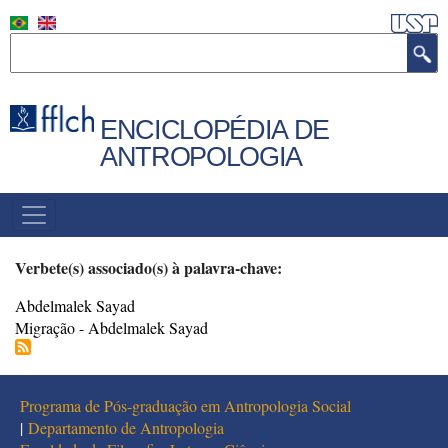
Pular
para
Buscar
o
conteúdo
principal
ENCICLOPÉDIA DE
ANTROPOLOGIA
MENU
PRINCIPAL
Verbete(s) associado(s) à palavra-chave:
Abdelmalek Sayad
Migração - Abdelmalek Sayad
Programa de Pós-graduação em Antropologia Social
|
Departamento de Antropologia