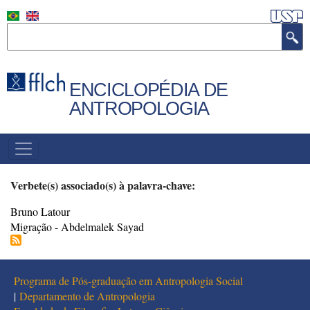
Pular
para
Buscar
o
conteúdo
principal
ENCICLOPÉDIA DE
ANTROPOLOGIA
MENU
PRINCIPAL
Verbete(s) associado(s) à palavra-chave:
Bruno Latour
Migração - Abdelmalek Sayad
Programa de Pós-graduação em Antropologia Social
|
Departamento de Antropologia