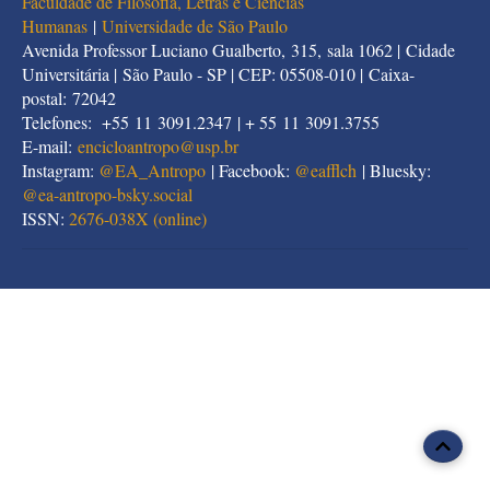
Faculdade de Filosofia, Letras e Ciências
Humanas
|
Universidade de São Paulo
Avenida Professor Luciano Gualberto, 315, sala 1062 | Cidade
Universitária | São Paulo - SP | CEP: 05508-010 | Caixa-
postal: 72042
Telefones: +55 11 3091.2347 | + 55 11 3091.3755
E-mail:
encicloantropo@usp.br
Instagram:
@EA_Antropo
| Facebook:
@eafflch
| Bluesky:
@
ea-antropo-bsky.social
ISSN:
2676-038X (online)