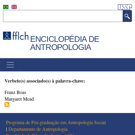
Pular
para
Buscar
o
conteúdo
principal
ENCICLOPÉDIA DE
ANTROPOLOGIA
MENU
PRINCIPAL
Verbete(s) associado(s) à palavra-chave:
Franz Boas
Margaret Mead
Programa de Pós-graduação em Antropologia Social
|
Departamento de Antropologia