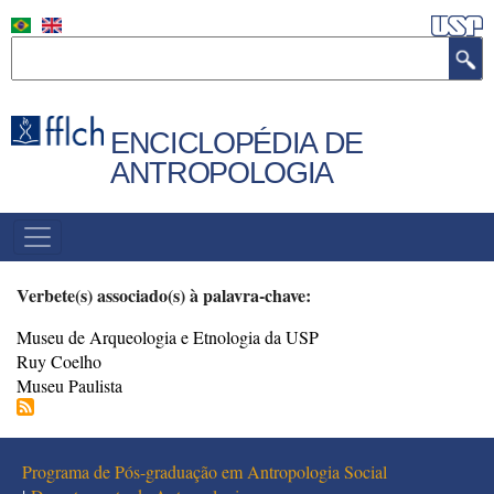
Pular
para
Buscar
o
conteúdo
principal
ENCICLOPÉDIA DE
ANTROPOLOGIA
MENU
PRINCIPAL
Verbete(s) associado(s) à palavra-chave:
Museu de Arqueologia e Etnologia da USP
Ruy Coelho
Museu Paulista
Programa de Pós-graduação em Antropologia Social