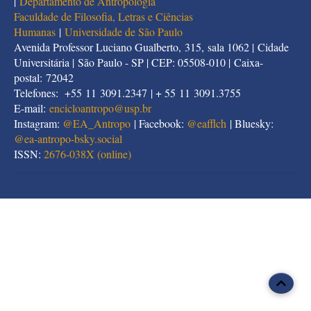
|
Departamento de Antropologia
Faculdade de Filosofia, Letras e Ciências
Humanas
|
Universidade de São Paulo
Avenida Professor Luciano Gualberto, 315, sala 1062 | Cidade
Universitária | São Paulo - SP | CEP: 05508-010 | Caixa-
postal: 72042
Telefones: +55 11 3091.2347 | + 55 11 3091.3755
E-mail:
encicloantropo@usp.br
Instagram:
@EA_Antropo
| Facebook:
@eafflch
| Bluesky:
@
ea-antropo-bsky.social
ISSN:
2676-038X (online)