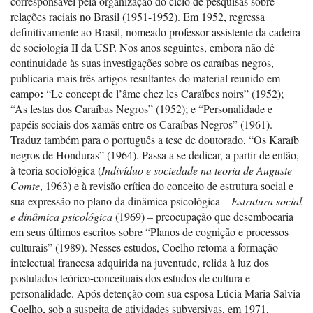
corresponsável pela organização do ciclo de pesquisas sobre
relações raciais no Brasil (1951-1952). Em 1952, regressa
definitivamente ao Brasil, nomeado professor-assistente da cadeira
de sociologia II da USP. Nos anos seguintes, embora não dê
continuidade às suas investigações sobre os caraíbas negros,
publicaria mais três artigos resultantes do material reunido em
:
campo
“Le concept de l’âme chez les Caraïbes noirs” (1952);
“As festas dos Caraíbas Negros” (1952); e “Personalidade e
papéis sociais dos xamãs entre os Caraíbas Negros” (1961).
Traduz também para o português a tese de doutorado, “Os Karaíb
negros de Honduras” (1964). Passa a se dedicar, a partir de então,
à teoria sociológica (
Indivíduo e sociedade na teoria de Auguste
Comte
, 1963) e à revisão crítica do conceito de estrutura social e
sua expressão no plano da dinâmica psicológica –
Estrutura social
e dinâmica psicológica
(1969) – preocupação que desembocaria
em seus últimos escritos sobre “Planos de cognição e processos
culturais” (1989). Nesses estudos, Coelho retoma a formação
intelectual francesa adquirida na juventude, relida à luz dos
postulados teórico-conceituais dos estudos de cultura e
personalidade. Após detenção com sua esposa Lúcia Maria Salvia
Coelho, sob a suspeita de atividades subversivas, em 1971,