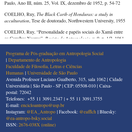
Paulo, Ano III, núm. 25, Vol. IX, dezembro de 1952, p. 54-72
COELHO, Ruy,
The Black Carib of Honduras: a study in
acculturation
, Tese de doutorado, Northwestern University, 1955
COELHO, Ruy, “Personalidade e papéis sociais do Xamã entre
os Caraíbas Negros”,
Revista de Antropologia
, v. 9, n. 1/2, 1961,
p. 69-89
Programa de Pós-graduação em Antropologia Social
COELHO, Ruy, “Os Karaíb Negros de Honduras”,
Revista do
|
Departamento de Antropologia
Museu Paulista
, São Paulo, vol. XV, 1964, p. 7-212
Faculdade de Filosofia, Letras e Ciências
Humanas
|
Universidade de São Paulo
COELHO, Ruy,
Estrutura Social e Dinâmica Psicológica
, São
Avenida Professor Luciano Gualberto, 315, sala 1062 | Cidade
Paulo, Livraria Pioneira Editora/ Editora da Universidade de São
Universitária | São Paulo - SP | CEP: 05508-010 | Caixa-
Paulo, 1969
postal: 72042
COELHO, Ruy Galvão de Andrade,
Los negros caribes de
Telefones: +55 11 3091.2347 | + 55 11 3091.3755
Honduras
, Honduras, Editorial Guaymuras, 1981
E-mail:
encicloantropo@usp.br
Instagram:
@EA_Antropo
| Facebook:
@eafflch
| Bluesky:
COELHO, Ruy, “Planos de cognição e processos culturais”,
@
ea-antropo-bsky.social
Tempo Social
, Revista de Sociologia do Departamento de
ISSN:
2676-038X (online)
Sociologia da USP, 1(1), 1989, p. 81-104