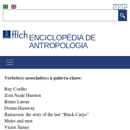
Pular
para
Buscar
o
conteúdo
principal
ENCICLOPÉDIA DE
ANTROPOLOGIA
MENU
PRINCIPAL
Verbete(s) associado(s) à palavra-chave:
Ruy Coelho
Zora Neale Hurston
Bruno Latour
Donna Haraway
Barracoon: the story of the last “Black Cargo”
Mules and men
Victor Turner