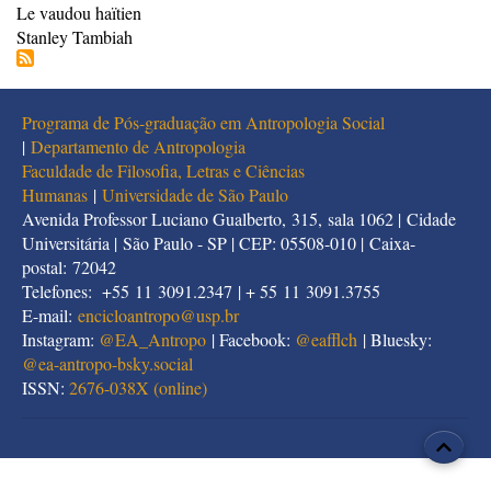
Le vaudou haïtien
Stanley Tambiah
Programa de Pós-graduação em Antropologia Social
|
Departamento de Antropologia
Faculdade de Filosofia, Letras e Ciências
Humanas
|
Universidade de São Paulo
Avenida Professor Luciano Gualberto, 315, sala 1062 | Cidade
Universitária | São Paulo - SP | CEP: 05508-010 | Caixa-
postal: 72042
Telefones: +55 11 3091.2347 | + 55 11 3091.3755
E-mail:
encicloantropo@usp.br
Instagram:
@EA_Antropo
| Facebook:
@eafflch
| Bluesky:
@
ea-antropo-bsky.social
ISSN:
2676-038X (online)