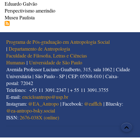
Eduardo Galvão
Perspectivismo ameríndio
Museu Paulista
Programa de Pós-graduação em Antropologia Social
|
Departamento de Antropologia
Faculdade de Filosofia, Letras e Ciências
Humanas
|
Universidade de São Paulo
Avenida Professor Luciano Gualberto, 315, sala 1062 | Cidade
Universitária | São Paulo - SP | CEP: 05508-010 | Caixa-
postal: 72042
Telefones: +55 11 3091.2347 | + 55 11 3091.3755
E-mail:
encicloantropo@usp.br
Instagram:
@EA_Antropo
| Facebook:
@eafflch
| Bluesky:
@
ea-antropo-bsky.social
ISSN:
2676-038X (online)