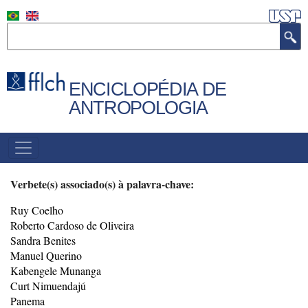
Pular
para
Buscar
o
conteúdo
principal
ENCICLOPÉDIA DE
ANTROPOLOGIA
MENU
PRINCIPAL
Verbete(s) associado(s) à palavra-chave:
Ruy Coelho
Roberto Cardoso de Oliveira
Sandra Benites
Manuel Querino
Kabengele Munanga
Curt Nimuendajú
Panema