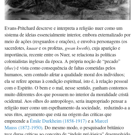
Evans-Pritchard descreve e interpreta a religião nuer como um
sistema de ideias essencialmente interior, embora externalizado por
meio de ações (resguardos e orações), e envolva personagens (os
sacerdotes,
kuaar
e os profetas,
gwan kwoth
), cuja aparição e
importância, recente entre os Nuer, se relaciona às políticas
colonialistas inglesas da época. A própria noção de “pecado”
(
thec
) é vista como consequência de faltas cometidas pelos
humanos, sem contudo afetar a qualidade moral dos indivíduos;
ela se refere apenas à condição espiritual, isto é, à relação pessoal
com o Espírito. O bem e o mal, nesse sentido, ganham contornos
muito diferentes dos que possuem no interior da moralidade cristã
ocidental. Aos olhos do antropólogo, seria inapropriado pensar a
religião nuer como um espelhamento da sociedade, reduzindo-a a
seus ritos, argumento que está na origem das críticas que
empreende a
Émile Durkheim (1858-1917)
e a
Marcel
Mauss (1872-1950)
. Do mesmo modo, o pesquisador britânico
tece duras críticas ao conceito de “índole pré-lógica” desenvolvido