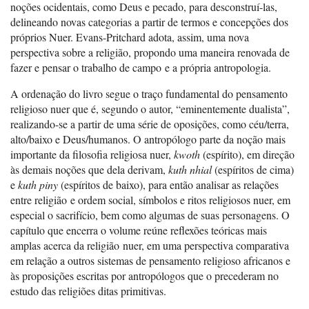
noções ocidentais, como Deus e pecado, para desconstruí-las,
delineando novas categorias a partir de termos e concepções dos
próprios Nuer. Evans-Pritchard adota, assim, uma nova
perspectiva sobre a religião, propondo uma maneira renovada de
fazer e pensar o trabalho de campo e a própria antropologia.
A ordenação do livro segue o traço fundamental do pensamento
religioso nuer que é, segundo o autor, “eminentemente dualista”,
realizando-se a partir de uma série de oposições, como céu/terra,
alto/baixo e Deus/humanos. O antropólogo parte da noção mais
importante da filosofia religiosa nuer,
kwoth
(espírito), em direção
às demais noções que dela derivam,
kuth nhial
(espíritos de cima)
e
kuth piny
(espíritos de baixo), para então analisar as relações
entre religião e ordem social, símbolos e ritos religiosos nuer, em
especial o sacrifício, bem como algumas de suas personagens. O
capítulo que encerra o volume reúne reflexões teóricas mais
amplas acerca da religião nuer, em uma perspectiva comparativa
em relação a outros sistemas de pensamento religioso africanos e
às proposições escritas por antropólogos que o precederam no
estudo das religiões ditas primitivas.