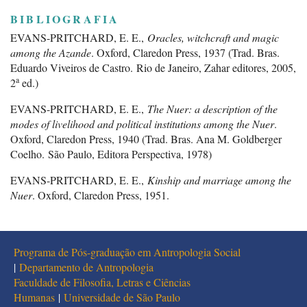
BIBLIOGRAFIA
EVANS-PRITCHARD, E. E.,
Oracles, witchcraft and magic
among the Azande
. Oxford, Claredon Press, 1937 (Trad. Bras.
Eduardo Viveiros de Castro.
Rio de Janeiro, Zahar editores, 2005,
a
2
ed.)
EVANS-PRITCHARD, E. E.,
The Nuer: a description of the
modes of livelihood and political institutions among the Nuer
.
Oxford, Claredon Press, 1940 (Trad. Bras. Ana M. Goldberger
Coelho. São Paulo, Editora Perspectiva, 1978)
EVANS-PRITCHARD, E. E.,
Kinship and marriage among the
Nuer
. Oxford, Claredon Press, 1951.
EVANS-PRITCHARD, E. E., “The Nuer conception of spirit in
its relation to the social order”,
American Anthropologist
, n.s.,
Vol. 55, No. 2, 1951, p. 112-121
Programa de Pós-graduação em Antropologia Social
|
Departamento de Antropologia
EVANS-PRITCHARD, E. E. , “Some features of Nuer religion”,
Faculdade de Filosofia, Letras e Ciências
The Journal of the Royal Anthropological Institute of Great
Humanas
|
Universidade de São Paulo