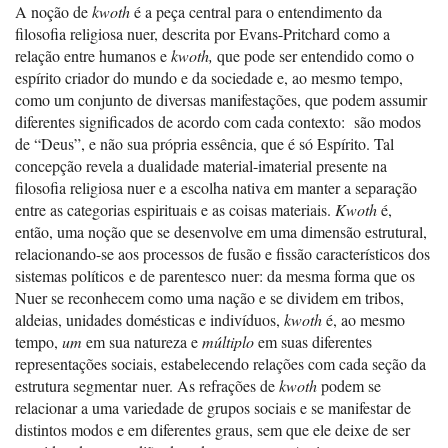
A noção de
kwoth
é a peça central para o entendimento da
filosofia religiosa nuer, descrita por Evans-Pritchard como a
relação entre humanos e
kwoth,
que pode ser entendido como o
espírito criador do mundo e da sociedade e, ao mesmo tempo,
como um conjunto de diversas manifestações, que podem assumir
diferentes significados de acordo com cada contexto: são modos
de “Deus”, e não sua própria essência, que é só Espírito. Tal
concepção revela a dualidade material-imaterial presente na
filosofia religiosa nuer e a escolha nativa em manter a separação
entre as categorias espirituais e as coisas materiais.
Kwoth
é,
então, uma noção que se desenvolve em uma dimensão estrutural,
relacionando-se aos processos de fusão e fissão característicos dos
sistemas políticos e de parentesco nuer: da mesma forma que os
Nuer se reconhecem como uma nação e se dividem em tribos,
aldeias, unidades domésticas e indivíduos,
kwoth
é, ao mesmo
tempo,
um
em sua natureza e
múltiplo
em suas diferentes
representações sociais, estabelecendo relações com cada seção da
estrutura segmentar nuer. As refrações de
kwoth
podem se
relacionar a uma variedade de grupos sociais e se manifestar de
distintos modos e em diferentes graus, sem que ele deixe de ser