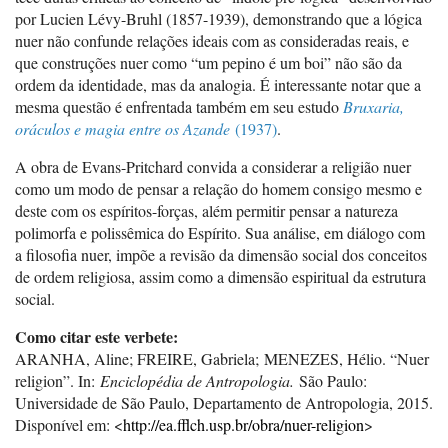
por Lucien Lévy-Bruhl (1857-1939), demonstrando que a lógica
nuer não confunde relações ideais com as consideradas reais, e
que construções nuer como “um pepino é um boi” não são da
ordem da identidade, mas da analogia. É interessante notar que a
mesma questão é enfrentada também em seu estudo
Bruxaria,
oráculos e magia entre os Azande
(1937)
.
A obra de Evans-Pritchard convida a considerar a religião nuer
como um modo de pensar a relação do homem consigo mesmo e
deste com os espíritos-forças, além permitir pensar a natureza
polimorfa e polissêmica do Espírito. Sua análise, em diálogo com
a filosofia nuer, impõe a revisão da dimensão social dos conceitos
de ordem religiosa, assim como a dimensão espiritual da estrutura
social.
Como citar este verbete:
ARANHA, Aline; FREIRE, Gabriela; MENEZES, Hélio. “Nuer
religion”. In:
Enciclopédia de Antropologia.
São Paulo:
Universidade de São Paulo, Departamento de Antropologia, 2015.
Disponível em: <
http://ea.fflch.usp.br/obra/nuer-religion
>