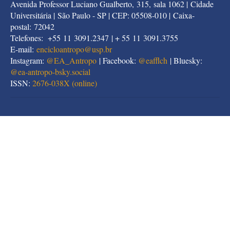
Britain and Ireland
v. 81, 1951, p. 1-13
Avenida Professor Luciano Gualberto, 315, sala 1062 | Cidade
Universitária | São Paulo - SP | CEP: 05508-010 | Caixa-
EVANS-PRITCHARD, E. E., “A problem of Nuer religion”,
postal: 72042
Sociologus
4, 1954, p. 23-41
Telefones: +55 11 3091.2347 | + 55 11 3091.3755
E-mail:
encicloantropo@usp.br
EVANS-PRITCHARD, E. E., “The meaning of sacrifice among
Instagram:
@EA_Antropo
| Facebook:
@eafflch
| Bluesky:
the Nuer” in
The Journal of the Royal Anthropological Institute of
@
ea-antropo-bsky.social
Great Britain and Ireland
v. 84, 1954, p. 21-33
ISSN:
2676-038X (online)
EVANS-PRITCHARD, E. E.,
Nuer religion
. Oxford, Oxford
University Press, 1956
EVANS-PRITCHARD, E. E.,
Theories of primitive religion.
Oxford: Oxford University Press, 1965