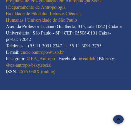
Programa de Pós-graduação em Antropologia Social
|
Departamento de Antropologia
Faculdade de Filosofia, Letras e Ciências
Humanas
|
Universidade de São Paulo
Avenida Professor Luciano Gualberto, 315, sala 1062 | Cidade
Universitária | São Paulo - SP | CEP: 05508-010 | Caixa-
postal: 72042
Telefones: +55 11 3091.2347 | + 55 11 3091.3755
E-mail:
encicloantropo@usp.br
Instagram:
@EA_Antropo
| Facebook:
@eafflch
| Bluesky:
@
ea-antropo-bsky.social
ISSN:
2676-038X (online)