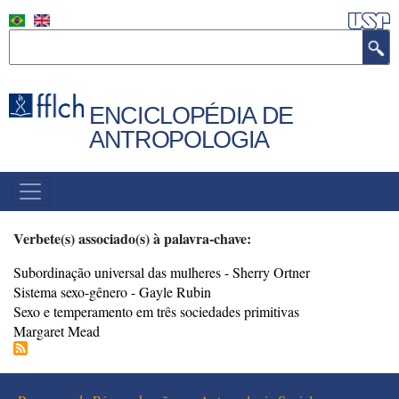
Pular
para
Buscar
o
conteúdo
principal
ENCICLOPÉDIA DE
ANTROPOLOGIA
MENU
PRINCIPAL
Verbete(s) associado(s) à palavra-chave:
Subordinação universal das mulheres - Sherry Ortner
Sistema sexo-gênero - Gayle Rubin
Sexo e temperamento em três sociedades primitivas
Margaret Mead