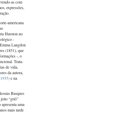
revendo-as com
mos, expressões,
ração.
orte-americana
mo
pria Hurston no
pológico -
 de Emma Langdon
bes (1851), que
formações -, o
ncional. Trata-
ias de vida,
ores da autora,
1935)
e na
Messias Basques
 jeito “griô”
co apresenta uma
anos mais tarde