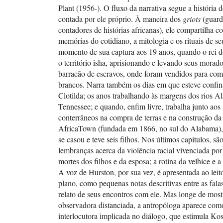
Plant (1956-). O fluxo da narrativa segue a história 
contada por ele próprio. À maneira dos
griots
(guard
contadores de histórias africanas), ele compartilha 
memórias do cotidiano, a mitologia e os rituais de se
momento de sua captura aos 19 anos, quando o rei
o território isha, aprisionando e levando seus morado
barracão de escravos, onde foram vendidos para co
brancos. Narra também os dias em que esteve confi
Clotilda; os anos trabalhando às margens dos rios A
Tennessee; e quando, enfim livre, trabalha junto aos
conterrâneos na compra de terras e na construção d
AfricaTown (fundada em 1866, no sul do Alabama)
se casou e teve seis filhos. Nos últimos capítulos, sã
lembranças acerca da violência racial vivenciada por 
mortes dos filhos e da esposa; a rotina da velhice e a
A voz de Hurston, por sua vez, é apresentada ao lei
plano, como pequenas notas descritivas entre as fala
relato de seus encontros com ele. Mas longe de most
observadora distanciada, a antropóloga aparece co
interlocutora implicada no diálogo, que estimula Kos