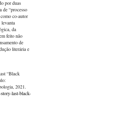
do por duas
a de “processo
 como co-autor
n
levanta
ógica, da
tem feito não
pensamento de
ução literária e
ast “Black
lo:
ologia, 2021.
-story-last-black-