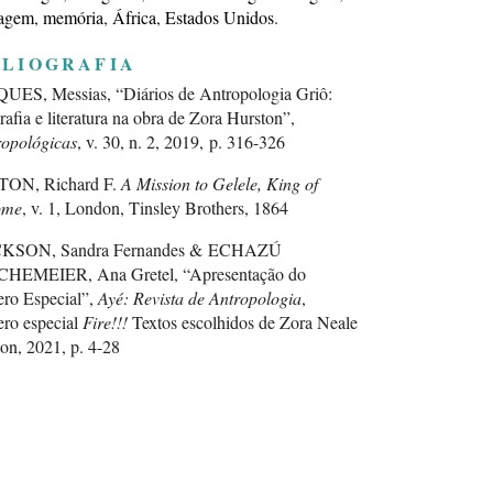
uagem
memória
África
Estados Unidos
BLIOGRAFIA
ES, Messias, “Diários de Antropologia Griô:
rafia e literatura na obra de Zora Hurston”,
opológicas
, v. 30, n. 2, 2019, p. 316-326
ON, Richard F.
A Mission to Gelele, King of
ome
, v. 1, London, Tinsley Brothers, 1864
KSON, Sandra Fernandes & ECHAZÚ
HEMEIER, Ana Gretel, “Apresentação do
ro Especial”,
Ayé: Revista de Antropologia
,
ro especial
Fire!!!
Textos escolhidos de Zora Neale
on, 2021, p. 4-28
ES, Frederick E.,
Dahomey and the Dahomans:
 the Journals of two Missions to the King of
ey, and Residence at his Capital, in the Years
 and 1850
, v.1, Charleston, BiblioBazaar
duction Series, 200, 1851