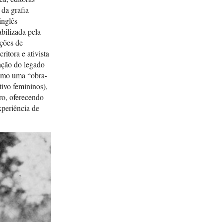
 da grafia
HURS
inglês
Afric
abilizada pela
1927,
ações de
ritora e ativista
HURS
zação do legado
York,
mo uma “obra-
HURS
tivo femininos),
(1937
iro, oferecendo
Santa
periência de
HURS
“Bla
ROCH
New Y
WALKE
(197
Barbo
de An