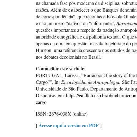
na chamada fase pós-moderna da disciplina, sobretu
razões. Além de estabelecer o que Basques denomin
de correspondência”, que reconhece Kossola Oluale
e não um mero “nativo” ou “informante”,
Barracoo
questões importantes a respeito da tradução antropol
autoridade etnográfica e da polifonia textual. O que 
apenas da obra em questão, mas da trajetória e do 
Hurston, uma referência crescente nos estudos de trad
nos debates decoloniais no Brasil.
Como citar este verbete:
PORTUGAL, Larissa. “Barracoon: the story of the l
Cargo””. In:
Enciclopédia de Antropologia.
São Pau
Universidade de São Paulo, Departamento de Antrop
Disponível em:
https://ea.fflch.usp.br/obra/barracoon
cargo
ISSN: 2676-038X (online)
[
Acesse aqui a versão em PDF
]