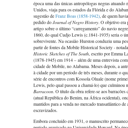
época uma das únicas antropólogas negras atuando 
Unidos, viaja para os estados da Flórida e do Alab
sugestão de
Franz Boas (1858-1942)
, de quem havia
pedido do
Journal of Negro History
. O objetivo era
artigo sobre o último “carregamento” do navio negrei
1860, do qual Cudjo Lewis (c.1841-1935) seria o ú
sobrevivente. Na ocasião Hurston conduziu uma pesq
partir de fontes da Mobile Historical Society - notad
Historic Sketches of The South
, escrito por Emma 
(1878-1945) em 1914 – além de uma entrevista com
cidade de Mobile, no Alabama. Meses depois, a antr
à cidade por um período de três meses, durante o qu
série de encontros com Kossola Oluale (nome prime
Lewis, pelo qual passou a chamá-lo) que culminou na
Barracoon
. O título da obra refere-se aos barracões
(atual República do Benim, na África ocidental), on
mantidos para a venda no mercado transatlântico de 
escravizados.
Embora concluído em 1931, o manuscrito permanec
período arquivado na Universidade Howard. Na époc