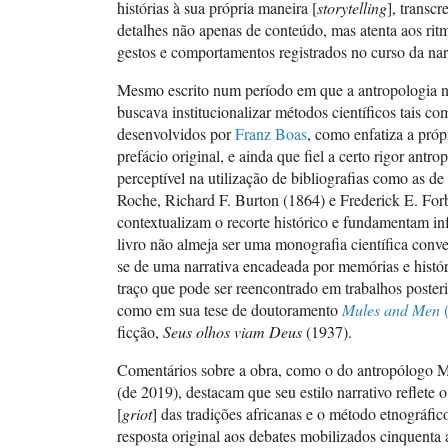
histórias à sua própria maneira [
storytelling
], transc
detalhes não apenas de conteúdo, mas atenta aos rit
gestos e comportamentos registrados no curso da nar
Mesmo escrito num período em que a antropologia n
buscava institucionalizar métodos científicos tais co
desenvolvidos por
Franz Boas
, como enfatiza a pró
prefácio original, e ainda que fiel a certo rigor antro
perceptível na utilização de bibliografias como as
Roche, Richard F. Burton (1864) e Frederick E. For
contextualizam o recorte histórico e fundamentam in
livro não almeja ser uma monografia científica conve
se de uma narrativa encadeada por memórias e histór
traço que pode ser reencontrado em trabalhos posteri
como em sua tese de doutoramento
Mules and Men
(
ficção,
Seus olhos viam Deus
(1937).
Comentários sobre a obra, como o do antropólogo 
(de 2019), destacam que seu estilo narrativo reflete o
[
griot
] das tradições africanas e o método etnográfi
resposta original aos debates mobilizados cinquenta 