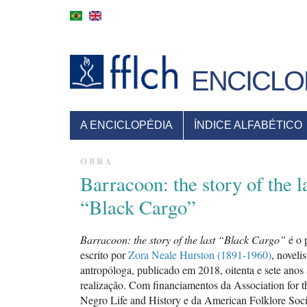
Pular
para
o
conteúdo
principal
ENCICLO
MENU
A ENCICLOPÉDIA
ÍNDICE ALFABÉTICO
PRINCIPAL
OBRA
Barracoon: the story of the l
“Black Cargo”
Barracoon: the story of the last “Black Cargo”
é o 
escrito por
Zora Neale Hurston (1891-1960)
, novelis
antropóloga, publicado em 2018, oitenta e sete anos
realização. Com financiamentos da Association for t
Negro Life and History e da American Folklore Soci