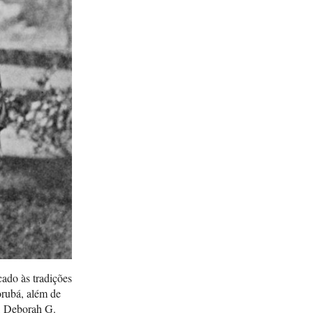
escol
ado às tradições
orubá, além de
a, Deborah G.