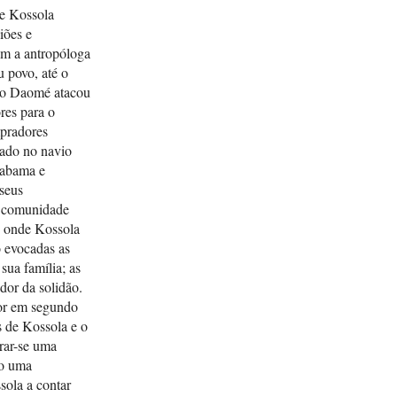
de Kossola
iões e
com a antropóloga
u povo, até o
 do Daomé atacou
res para o
mpradores
nado no navio
labama e
 seus
a comunidade
, onde Kossola
o evocadas as
sua família; as
 dor da solidão.
tor em segundo
s de Kossola e o
rar-se uma
mo uma
sola a contar