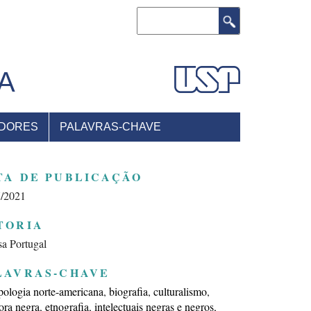
Buscar
A
DORES
PALAVRAS-CHAVE
TA DE PUBLICAÇÃO
7/2021
TORIA
sa Portugal
LAVRAS-CHAVE
pologia norte-americana
biografia
culturalismo
ora negra
etnografia
intelectuais negras e negros