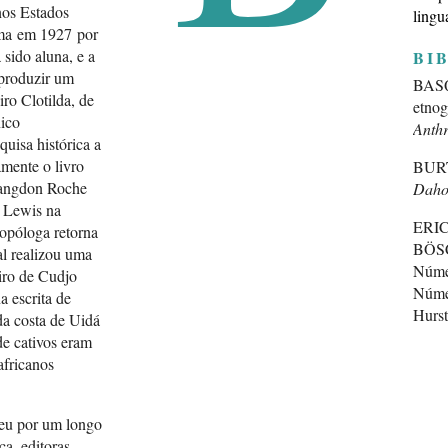
nos Estados
ling
ama em 1927 por
 sido aluna, e a
BI
 produzir um
BASQU
ro Clotilda, de
etnog
nico
Anthr
uisa histórica a
amente o livro
BURT
Langdon Roche
Dah
 Lewis na
ERIC
opóloga retorna
BÖSC
al realizou uma
Núme
iro de Cudjo
Núme
 escrita de
Hurst
 da costa de Uidá
de cativos eram
FORB
africanos
Being
Dahom
1849
eu por um longo
Repro
a, editoras