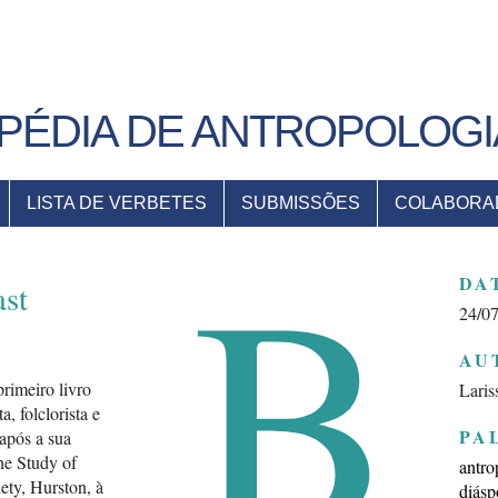
PÉDIA DE ANTROPOLOGI
LISTA DE VERBETES
SUBMISSÕES
COLABORA
B
DA
ast
24/0
AU
primeiro livro
Laris
ta, folclorista e
PA
 após a sua
he Study of
antro
ety, Hurston, à
diásp