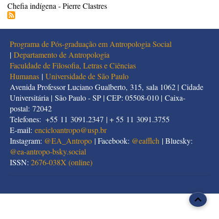
Chefia indígena - Pierre Clastres
Programa de Pós-graduação em Antropologia Social
|
Departamento de Antropologia
Faculdade de Filosofia, Letras e Ciências
Humanas
|
Universidade de São Paulo
Avenida Professor Luciano Gualberto, 315, sala 1062 | Cidade
Universitária | São Paulo - SP | CEP: 05508-010 | Caixa-
postal: 72042
Telefones: +55 11 3091.2347 | + 55 11 3091.3755
E-mail:
encicloantropo@usp.br
Instagram:
@EA_Antropo
| Facebook:
@eafflch
| Bluesky:
@
ea-antropo-bsky.social
ISSN:
2676-038X (online)