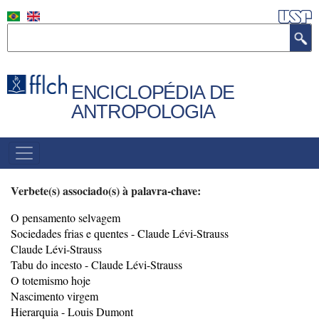
Pular
para
Buscar
o
conteúdo
principal
ENCICLOPÉDIA DE
ANTROPOLOGIA
MENU
PRINCIPAL
Verbete(s) associado(s) à palavra-chave:
O pensamento selvagem
Sociedades frias e quentes - Claude Lévi-Strauss
Claude Lévi-Strauss
Tabu do incesto - Claude Lévi-Strauss
O totemismo hoje
Nascimento virgem
Hierarquia - Louis Dumont