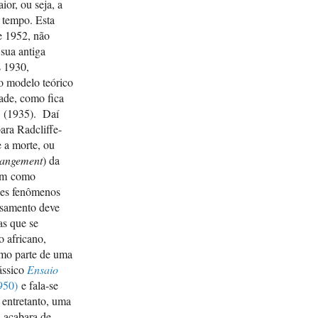
ior, ou seja, a
 tempo. Esta
RADC
e 1952, não
termi
 sua antiga
Anthr
s 1930,
RADC
no modelo teórico
study
dade, como fica
primi
”
(1935). Daí
Natha
ara Radcliffe-
 a morte, ou
RADC
rangement
) da
(eds.
jam como
Oxfor
ses fenômenos
Brand
asamento deve
s que se
o africano,
como parte de uma
ássico
Ensaio
950)
e fala-se
 entretanto, uma
s acabara de