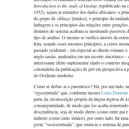
Introduction to the study of kinship
, republicado na 
1952), sejam aí extraídos dos dados africanos: o pri
do grupo de
siblings
[irmãos]
,
o princípio da unidad
linhagem e os princípios das relações entre gerações
distintos de sistema acabam se mostrando passívei
tipo de análise. O mesmo se verifica através da exten
feita, usando esses mesmos princípios, a certos mom
passado ocidental – em especial ao direito romano e 
anglo-saxão, analisados em um recorte sincrônico –
interessante efeito suplementar (dado o contexto in
colonialista da publicação) de pôr em perspectiva a p
do Ocidente moderno.
Como se define aí o parentesco? Há, por um lado, u
“egocentrada” que, conforme mostra
Louis Dumont 
parte da circunscrição própria da língua inglesa de
k
consanguinidade, de modo que
kin
acaba remetendo
descendência, seja de modo direto (como entre pai e 
indireto (como entre irmãos); por outro lado, há uma
geral, “sociocentrada”, que enuncia o sistema de pa