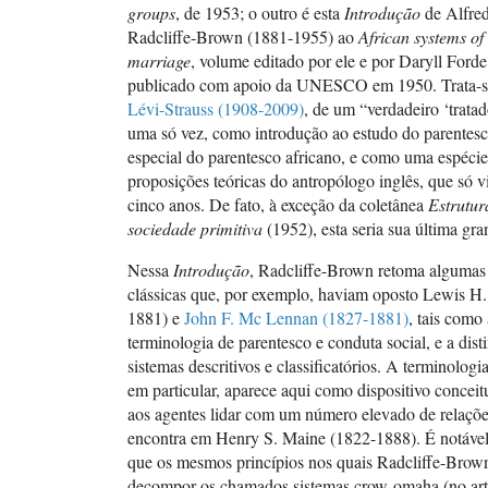
groups
, de 1953; o outro é esta
Introdução
de Alfre
Radcliffe-Brown (1881-1955) ao
African systems of
marriage
, volume editado por ele e por Daryll Ford
publicado com apoio da UNESCO em 1950. Trata-se
Lévi-Strauss (1908-2009)
, de um “verdadeiro ‘tratad
uma só vez, como introdução ao estudo do parentes
especial do parentesco africano, e como uma espéci
proposições teóricas do antropólogo inglês, que só v
cinco anos. De fato, à exceção da coletânea
Estrutur
sociedade primitiva
(1952), esta seria sua última gr
Nessa
Introdução
, Radcliffe-Brown retoma algumas
clássicas que, por exemplo, haviam oposto Lewis H
1881) e
John F. Mc Lennan (1827-1881)
, tais como 
terminologia de parentesco e conduta social, e a dist
sistemas descritivos e classificatórios. A terminologia 
em particular, aparece aqui como dispositivo conceit
aos agentes lidar com um número elevado de relações
encontra em Henry S. Maine (1822-1888). É notável,
que os mesmos princípios nos quais Radcliffe-Brow
decompor os chamados sistemas crow-omaha (no art