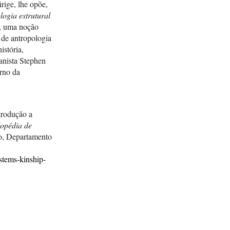
rige, lhe opõe,
logia estrutural
), uma noção
s de antropologia
istória,
anista Stephen
rno da
rodução a
lopédia de
o, Departamento
ystems-kinship-