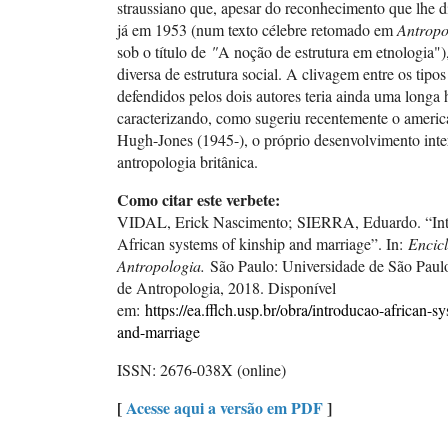
straussiano que, apesar do reconhecimento que lhe di
já em 1953 (num texto célebre retomado em
Antropo
sob o título de
"
A noção de estrutura em etnologia"
diversa de estrutura social. A clivagem entre os tipo
defendidos pelos dois autores teria ainda uma longa h
caracterizando, como sugeriu recentemente o americ
Hugh-Jones (1945-), o próprio desenvolvimento inte
antropologia britânica.
Como citar este verbete:
VIDAL, Erick Nascimento; SIERRA, Eduardo. “Int
African systems of kinship and marriage”. In:
Encic
Antropologia.
São Paulo: Universidade de São Paul
de Antropologia, 2018. Disponível
em:
https://ea.fflch.usp.br/obra/introducao-african-s
and-marriage
ISSN: 2676-038X (online)
[
Acesse aqui a versão em PDF
]