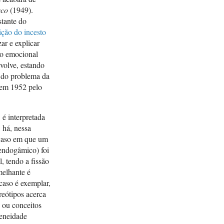
sco
(1949).
stante do
ição do incesto
ar e explicar
ão emocional
nvolve, estando
 do problema da
 em 1952 pelo
é interpretada
 há, nessa
 caso em que um
endogâmico) foi
, tendo a fissão
melhante é
caso é exemplar,
reótipos acerca
 ou conceitos
geneidade