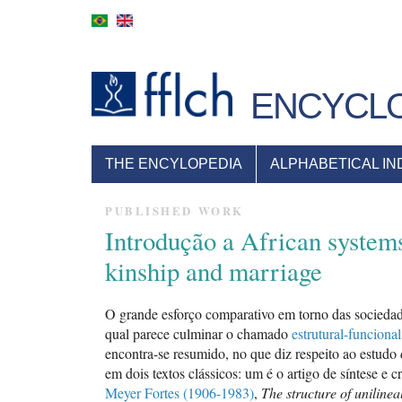
Skip
to
main
content
ENCYCLO
NAVEGAÇÃO
THE ENCYLOPEDIA
ALPHABETICAL IN
PRINCIPAL
PUBLISHED WORK
Introdução a African system
kinship and marriage
O grande esforço comparativo em torno das sociedad
qual parece culminar o chamado
estrutural-funciona
encontra-se resumido, no que diz respeito ao estudo 
em dois textos clássicos: um é o artigo de síntese e cr
Meyer Fortes (1906-1983)
,
The structure of unilinea