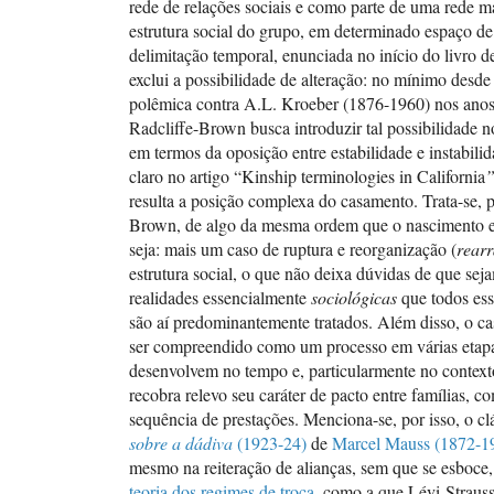
rede de relações sociais e como parte de uma rede ma
estrutura social do grupo, em determinado espaço de
delimitação temporal, enunciada no início do livro d
exclui a possibilidade de alteração: no mínimo desde
polêmica contra A.L. Kroeber (1876-1960) nos ano
Radcliffe-Brown busca introduzir tal possibilidade 
em termos da oposição entre estabilidade e instabili
claro no artigo “Kinship terminologies in California
resulta a posição complexa do casamento. Trata-se, p
Brown, de algo da mesma ordem que o nascimento e
seja: mais um caso de ruptura e reorganização (
rear
estrutura social, o que não deixa dúvidas de que se
realidades essencialmente
sociológicas
que todos es
são aí predominantemente tratados. Além disso, o c
ser compreendido como um processo em várias etapa
desenvolvem no tempo e, particularmente no context
recobra relevo seu caráter de pacto entre famílias, 
sequência de prestações. Menciona-se, por isso, o cl
sobre a dádiva
(1923-24)
de
Marcel Mauss (1872-1
mesmo na reiteração de alianças, sem que se esboce,
teoria dos regimes de troca
, como a que Lévi-Straus