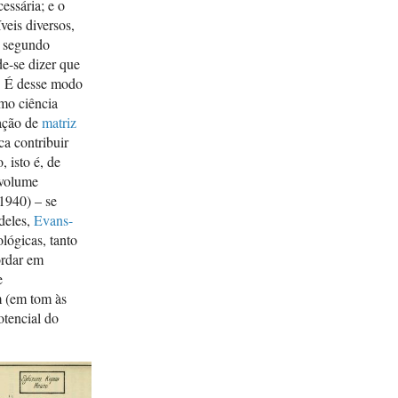
essária; e o
veis diversos,
s segundo
de-se dizer que
a. É desse modo
omo ciência
ação de
matriz
ca contribuir
 isto é, de
 volume
1940) – se
deles,
Evans-
ológicas, tanto
ordar em
e
 (em tom às
otencial do