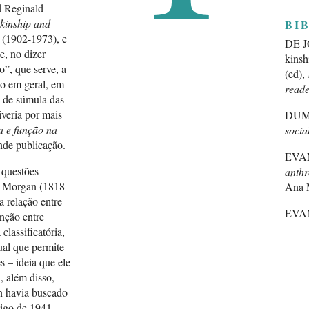
d Reginald
 kinship and
BI
e (1902-1973), e
DE JO
, no dizer
kinsh
o”, que serve, a
(ed),
co em geral, em
reade
e de súmula das
iveria por mais
DUMO
a e função na
socia
ande publicação.
EVAN
 questões
anth
. Morgan (1818-
Ana M
a relação entre
EVAN
inção entre
“Edit
classificatória,
Oxfor
ual que permite
Brand
 – ideia que ele
 além disso,
FORT
n havia buscado
A.R. 
igo de 1941,