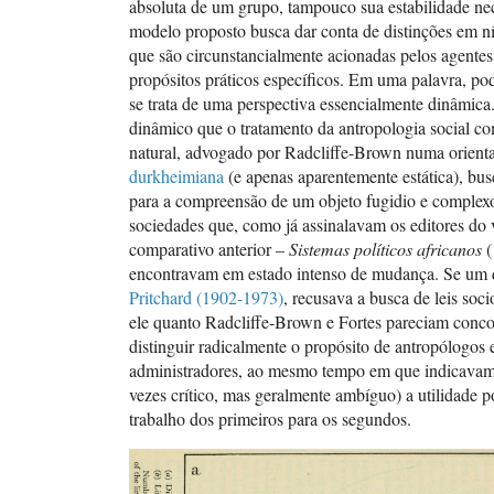
absoluta de um grupo, tampouco sua estabilidade nec
modelo proposto busca dar conta de distinções em ní
que são circunstancialmente acionadas pelos agente
propósitos práticos específicos. Em uma palavra, po
se trata de uma perspectiva essencialmente dinâmic
dinâmico que o tratamento da antropologia social c
natural, advogado por Radcliffe-Brown numa orient
durkheimiana
(e apenas aparentemente estática), bus
para a compreensão de um objeto fugidio e complexo,
sociedades que, como já assinalavam os editores do
comparativo anterior –
Sistemas políticos africanos
(
encontravam em estado intenso de mudança. Se um 
Pritchard (1902-1973)
, recusava a busca de leis soci
ele quanto Radcliffe-Brown e Fortes pareciam conc
distinguir radicalmente o propósito de antropólogos 
administradores, ao mesmo tempo em que indicavam
vezes crítico, mas geralmente ambíguo) a utilidade p
trabalho dos primeiros para os segundos.