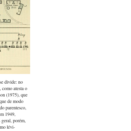
se divide: no
a, como atesta o
son (1975), que
a que de modo
 do parentesco,
 em 1949,
 geral, porém,
smo lévi-