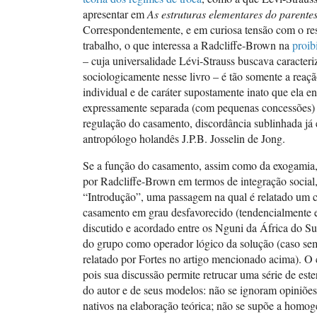
apresentar em
As estruturas elementares do parente
Correspondentemente, e em curiosa tensão com o re
trabalho, o que interessa a Radcliffe-Brown na
proib
– cuja universalidade Lévi-Strauss buscava caracteriz
sociologicamente nesse livro – é tão somente a reaç
individual e de caráter supostamente inato que ela e
expressamente separada (com pequenas concessões)
regulação do casamento, discordância sublinhada já
antropólogo holandês J.P.B. Josselin de Jong.
Se a função do casamento, assim como da exogamia, 
por Radcliffe-Brown em termos de integração social,
“Introdução”, uma passagem na qual é relatado um
casamento em grau desfavorecido (tendencialmente 
discutido e acordado entre os Nguni da África do Sul
do grupo como operador lógico da solução (caso se
relatado por Fortes no artigo mencionado acima). O 
pois sua discussão permite retrucar uma série de este
do autor e de seus modelos: não se ignoram opiniões
nativos na elaboração teórica; não se supõe a homo