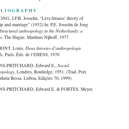
BLIOGRAPHY
NG, J.P.B. Josselin, “Lévi-Strauss’ theory of
ip and marriage” (1952) In: P.E. Josselin de Jong
Structural anthropology in the Netherlands: a
r,
The Hague, Martinus Nijhoff, 1977
NT, Louis,
Deux théories d’anthropologie
le,
Paris, Éds. de l’EHESS, 1970
S-PRITCHARD, Edward E.,
Social
ropology,
Londres, Routledge, 1951. (Trad. Port.
aria Bessa. Lisboa, Edições 70, 1999)
S-PRITCHARD, Edward E. & FORTES, Meyer,
ors’s Note” In:
African political systems
, Oxford,
d University Press, 1940 (Trad. Port. Teresa
ão. Lisboa, Fundação Calouste Gulbenkian, 1981)
ES, Meyer,
Social structure. Studies presented to
Radcliffe-Brown
(1949), New York, Russell &