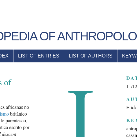
PEDIA OF ANTHROPOL
DEX
LIST OF ENTRIES
LIST OF AUTHORS
KEYW
I
DA
s of
11/1
AU
es africanas no
Erick
lismo
britânico
KE
do parentesco,
ítica escrito por
antro
l descent
casa