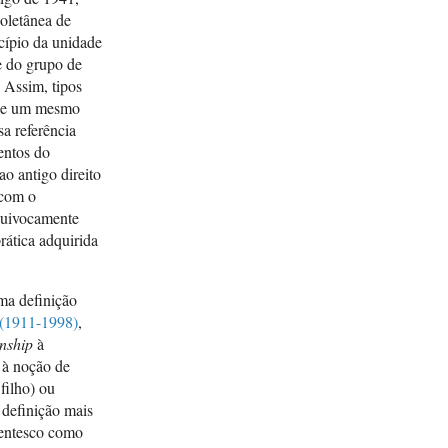
Russe
coletânea de
ncípio da unidade
FORTE
e do grupo de
grou
. Assim, tipos
17-4
s de um mesmo
EVAN
sa referência
struc
entos do
Oxfor
ao antigo direito
 com o
EVAN
equivocamente
(eds.
rática adquirida
Acade
HUGH
ma definição
marri
(1911-1998)
,
anthr
inship
à
Améri
 à noção de
filho) ou
LÉVI
 definição mais
Paris
rentesco como
Cosac