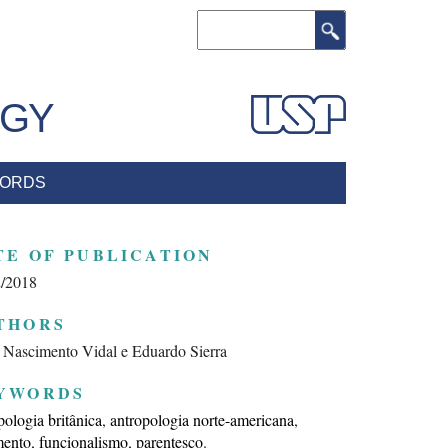
Search
OGY
ORDS
TE OF PUBLICATION
2/2018
THORS
 Nascimento Vidal e Eduardo Sierra
YWORDS
pologia britânica
antropologia norte-americana
mento
funcionalismo
parentesco