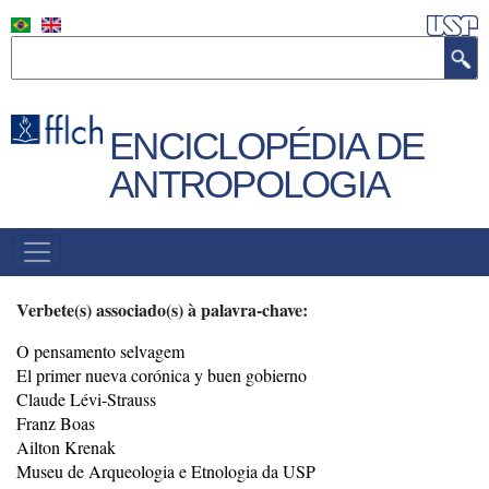
Pular
para
Buscar
o
conteúdo
principal
ENCICLOPÉDIA DE
ANTROPOLOGIA
MENU
PRINCIPAL
Verbete(s) associado(s) à palavra-chave:
O pensamento selvagem
El primer nueva corónica y buen gobierno
Claude Lévi-Strauss
Franz Boas
Ailton Krenak
Museu de Arqueologia e Etnologia da USP